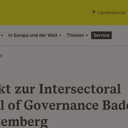
Extern:
Landesportal
In Europa und der Welt
Themen
Service
ht
kt zur Intersectoral
l of Governance Bad
temberg