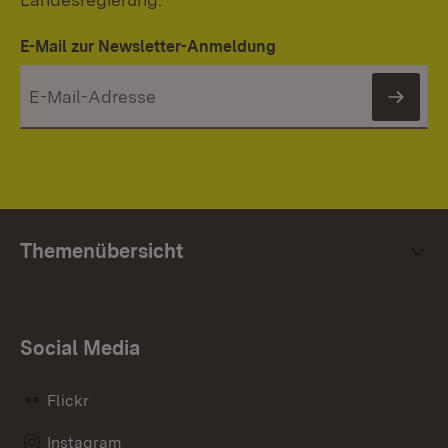
E-Mail zur Newsletter-Anmeldung
News
Themenübersicht
Social Media
Flickr
Instagram