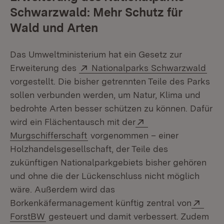
Schwarzwald: Mehr Schutz für
Wald und Arten
Das Umweltministerium hat ein Gesetz zur
Extern:
(Öff
Erweiterung des
Nationalparks Schwarzwald
vorgestellt. Die bisher getrennten Teile des Parks
sollen verbunden werden, um Natur, Klima und
bedrohte Arten besser schützen zu können. Dafür
Extern:
wird ein Flächentausch mit der
(Öffnet in neuem Fenster)
Murgschifferschaft
vorgenommen – einer
Holzhandelsgesellschaft, der Teile des
zukünftigen Nationalparkgebiets bisher gehören
und ohne die der Lückenschluss nicht möglich
wäre. Außerdem wird das
Exte
Borkenkäfermanagement künftig zentral von
(Öffnet in neuem Fenster)
ForstBW
gesteuert und damit verbessert. Zudem