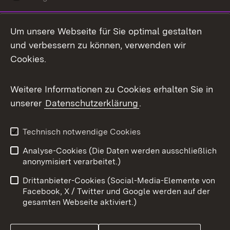
LinkedIn
Um unsere Webseite für Sie optimal gestalten
Mastodon
und verbessern zu können, verwenden wir
Cookies.
Messenger
Social Wall
Weitere Informationen zu Cookies erhalten Sie in
unserer
Datenschutzerklärung
.
X / Twitter
Youtube
Technisch notwendige Cookies
Analyse-Cookies (Die Daten werden ausschließlich
Zum 
anonymisiert verarbeitet.)
Impressum
Kontakt
Drittanbieter-Cookies (Social-Media-Elemente von
Benutzungshinweise
Barrierefreiheit
Facebook, X / Twitter und Google werden auf der
gesamten Webseite aktiviert.)
Datenschutz
Cookies