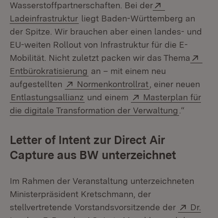
Extern:
Wasserstoffpartnerschaften. Bei der
(Öffnet in neuem Fenster)
Ladeinfrastruktur
liegt Baden-Württemberg an
der Spitze. Wir brauchen aber einen landes- und
EU-weiten Rollout von Infrastruktur für die E-
Ext
Mobilität. Nicht zuletzt packen wir das Thema
(Öffnet in neuem Fenster)
Entbürokratisierung
an – mit einem neu
Extern:
(Öffnet in neuem 
aufgestellten
Normenkontrollrat
, einer neuen
Extern:
Entlastungsallianz
und einem
Masterplan für
(Öffnet i
die digitale Transformation der Verwaltung
.“
Letter of Intent zur Direct Air
Capture aus BW unterzeichnet
Im Rahmen der Veranstaltung unterzeichneten
Ministerpräsident Kretschmann, der
Extern:
stellvertretende Vorstandsvorsitzende der
Dr.