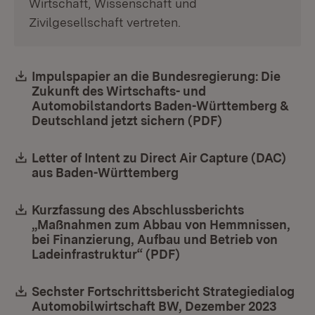
Wirtschaft, Wissenschaft und
Zivilgesellschaft vertreten.
Download:
Impulspapier an die Bundesregierung: Die
Zukunft des Wirtschafts- und
Automobilstandorts Baden-Württemberg &
Deutschland jetzt sichern (PDF)
(Öffnet in neue
Download:
Letter of Intent zu Direct Air Capture (DAC)
aus Baden-Württemberg
(Öffnet in neuem Fenst
Download:
Kurzfassung des Abschlussberichts
„Maßnahmen zum Abbau von Hemmnissen,
bei Finanzierung, Aufbau und Betrieb von
Ladeinfrastruktur“ (PDF)
(Öffnet in neuem Fenst
Download:
Sechster Fortschrittsbericht Strategiedialog
Automobilwirtschaft BW, Dezember 2023