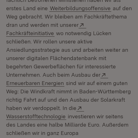
erstes Land eine
Weiterbildungsoffensive
auf den
Weg gebracht. Wir bleiben am Fachkräftethema
Extern:
dran und werden mit unserer
(Öffnet in neuem Fenster)
Fachkräfteinitiative
wo notwendig Lücken
schließen. Wir rollen unsere aktive
Ansiedlungsstrategie aus und arbeiten weiter an
unserer digitalen Flächendatenbank mit
begehrten Gewerbeflächen für interessierte
Extern:
Unternehmen. Auch beim Ausbau der
(Öffnet in neuem Fenster)
Erneuerbaren Energien
sind wir auf einem guten
Weg: Die Windkraft nimmt in Baden-Württemberg
richtig Fahrt auf und den Ausbau der Solarkraft
Extern:
haben wir verdoppelt. In die
(Öffnet in neuem Fenster)
Wasserstofftechnologie
investieren wir seitens
des Landes eine halbe Milliarde Euro. Außerdem
schließen wir in ganz Europa