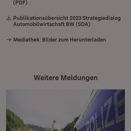
(PDF)
(Öffnet in neuem Fenster)
Download:
Publikationsübersicht 2023 Strategiedialog
Automobilwirtschaft BW (SDA)
(Öffnet in neuem
Mediathek: Bilder zum Herunterladen
Weitere Meldungen