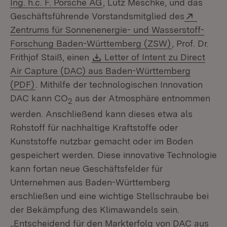
(Öffnet in neuem Fenster)
Ing. h.c. F. Porsche AG
, Lutz Meschke, und das
Extern:
Geschäftsführende Vorstandsmitglied des
Zentrums für Sonnenenergie- und Wasserstoff-
(Öffnet in ne
Forschung Baden-Württemberg (ZSW)
, Prof. Dr.
Download:
Frithjof Staiß, einen
Letter of Intent zu Direct
Air Capture (DAC) aus Baden-Württemberg
(Öffnet in neuem Fenster)
(PDF)
. Mithilfe der technologischen Innovation
DAC kann CO
aus der Atmosphäre entnommen
2
werden. Anschließend kann dieses etwa als
Rohstoff für nachhaltige Kraftstoffe oder
Kunststoffe nutzbar gemacht oder im Boden
gespeichert werden. Diese innovative Technologie
kann fortan neue Geschäftsfelder für
Unternehmen aus Baden-Württemberg
erschließen und eine wichtige Stellschraube bei
der Bekämpfung des Klimawandels sein.
„Entscheidend für den Markterfolg von DAC aus