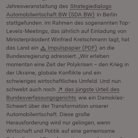
Jahresveranstaltung des
Strategiedialogs
Automobilwirtschaft BW (SDA BW)
in Berlin
stattgefunden. Im Rahmen des sogenannten Top-
Levels-Meetings, das jährlich auf Einladung von
Ministerpräsident Winfried Kretschmann tagt, hat
Download:
(Öffnet in neue
das Land ein
Impulspapier (PDF)
an die
Bundesregierung adressiert. „Wir erleben
momentan eine Zeit der Polykrisen – den Krieg in
der Ukraine, globale Konflikte und ein
schwieriges wirtschaftliches Umfeld. Und nun
Extern:
schwebt auch noch
das jüngste Urteil des
(Öffnet in neuem Fenste
Bundesverfassungsgerichts
wie ein Damokles-
Schwert über der Transformation unserer
Automobilwirtschaft. Diese große
Herausforderung wird nur gelingen, wenn
Wirtschaft und Politik auf eine gemeinsame