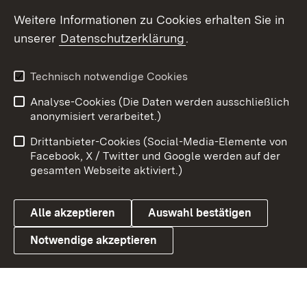
Social Wall
Weitere Informationen zu Cookies erhalten Sie in
unserer
Datenschutzerklärung
.
X / Twitter
Youtube
Technisch notwendige Cookies
Analyse-Cookies (Die Daten werden ausschließlich
Zum 
anonymisiert verarbeitet.)
Impressum
Kontakt
Drittanbieter-Cookies (Social-Media-Elemente von
Benutzungshinweise
Barrierefreiheit
Facebook, X / Twitter und Google werden auf der
gesamten Webseite aktiviert.)
Datenschutz
Cookies
Alle akzeptieren
Auswahl bestätigen
Notwendige akzeptieren
Link zum Landesportal