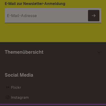
E-Mail zur Newsletter-Anmeldung
News
Themenübersicht
Social Media
Flickr
Instagram