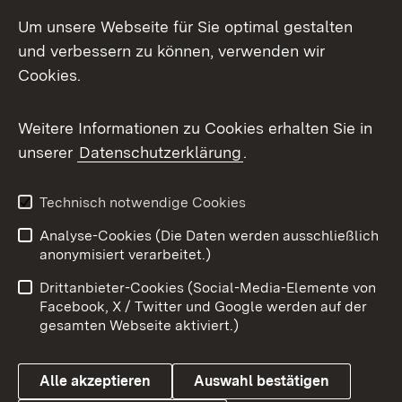
LinkedIn
Um unsere Webseite für Sie optimal gestalten
Mastodon
und verbessern zu können, verwenden wir
Cookies.
Messenger
Social Wall
Weitere Informationen zu Cookies erhalten Sie in
unserer
Datenschutzerklärung
.
X / Twitter
Youtube
Technisch notwendige Cookies
Analyse-Cookies (Die Daten werden ausschließlich
Zum 
anonymisiert verarbeitet.)
Impressum
Kontakt
Drittanbieter-Cookies (Social-Media-Elemente von
Benutzungshinweise
Barrierefreiheit
Facebook, X / Twitter und Google werden auf der
gesamten Webseite aktiviert.)
Datenschutz
Cookies
Alle akzeptieren
Auswahl bestätigen