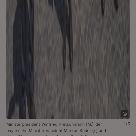
1/5
Ministerpräsident Winfried Kretschmann (M.), der
Mi
bayerische Ministerpräsident Markus Söder (r.) und
ba