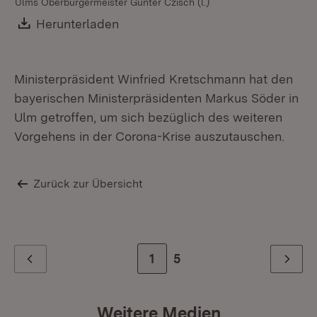
Ulms Oberbürgermeister Gunter Czisch (l.)
Download:
Herunterladen
(Öffnet in neuem Fenster)
Ministerpräsident Winfried Kretschmann hat den
bayerischen Ministerpräsidenten Markus Söder in
Ulm getroffen, um sich bezüglich des weiteren
Vorgehens in der Corona-Krise auszutauschen.
Zurück zur Übersicht
Zur Seite
1
Zur letzten Seite
5
Zurück
Weiter
Weitere Medien