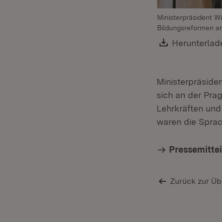
Ministerpräsident W
Bildungsreformen an
Download:
Herunterlad
Ministerpräside
sich an der Pra
Lehrkräften un
waren die Sprac
Pressemitte
Zurück zur Üb