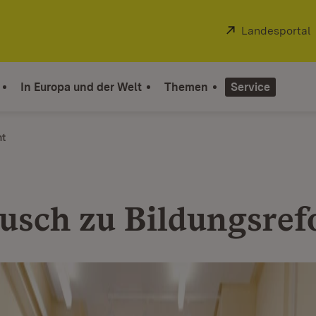
Extern:
Landesportal
In Europa und der Welt
Themen
Service
ht
usch zu Bildungsre