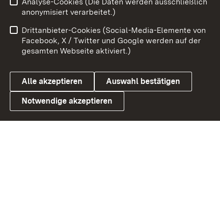
Analyse-Cookies (Die Daten werden ausschließlich
Zum 
anonymisiert verarbeitet.)
Impressum
Kontakt
Drittanbieter-Cookies (Social-Media-Elemente von
Benutzungshinweise
Barrierefreiheit
Facebook, X / Twitter und Google werden auf der
gesamten Webseite aktiviert.)
Datenschutz
Cookies
Alle akzeptieren
Auswahl bestätigen
Notwendige akzeptieren
Link zum Landesportal