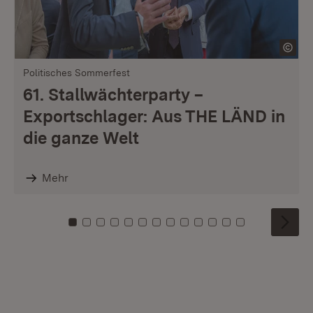
Politisches Sommerfest
61. Stallwächterparty –
Exportschlager: Aus THE LÄND in
die ganze Welt
Mehr
Zu Kachel: 0
Zu Kachel: 1
Zu Kachel: 2
Zu Kachel: 3
Zu Kachel: 4
Zu Kachel: 5
Zu Kachel: 6
Zu Kachel: 7
Zu Kachel: 8
Zu Kachel: 9
Zu Kachel: 10
Zu Kachel: 11
Zu Kachel: 1