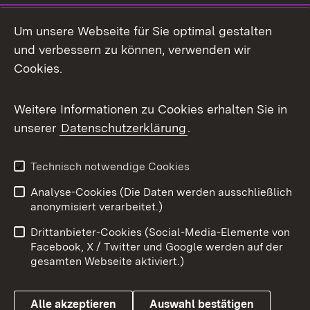
LinkedIn
Um unsere Webseite für Sie optimal gestalten
Mastodon
und verbessern zu können, verwenden wir
Cookies.
Messenger
Social Wall
Weitere Informationen zu Cookies erhalten Sie in
unserer
Datenschutzerklärung
.
X / Twitter
Youtube
Technisch notwendige Cookies
Analyse-Cookies (Die Daten werden ausschließlich
Zum 
anonymisiert verarbeitet.)
Impressum
Kontakt
Drittanbieter-Cookies (Social-Media-Elemente von
Benutzungshinweise
Barrierefreiheit
Facebook, X / Twitter und Google werden auf der
gesamten Webseite aktiviert.)
Datenschutz
Cookies
Alle akzeptieren
Auswahl bestätigen