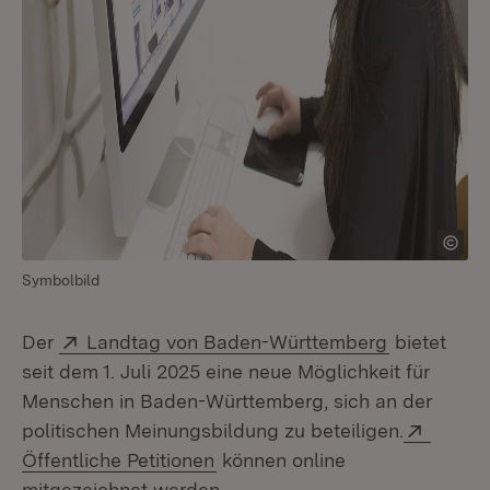
Symbolbild
Extern:
(Öffnet in 
Der
Landtag von Baden-Württemberg
bietet
seit dem 1. Juli 2025 eine neue Möglichkeit für
Menschen in Baden-Württemberg, sich an der
Extern
politischen Meinungsbildung zu beteiligen.
(Öffnet in neuem Fenster)
Öffentliche Petitionen
können online
mitgezeichnet werden.