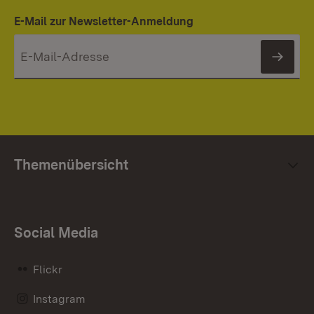
E-Mail zur Newsletter-Anmeldung
News
Themenübersicht
Social Media
Flickr
Instagram