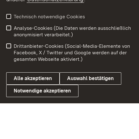
X / Twitter
Youtube
Technisch notwendige Cookies
Analyse-Cookies (Die Daten werden ausschließlich
Zum 
anonymisiert verarbeitet.)
Impressum
Kontakt
Drittanbieter-Cookies (Social-Media-Elemente von
Benutzungshinweise
Barrierefreiheit
Facebook, X / Twitter und Google werden auf der
gesamten Webseite aktiviert.)
Datenschutz
Cookies
Alle akzeptieren
Auswahl bestätigen
Notwendige akzeptieren
Link zum Landesportal