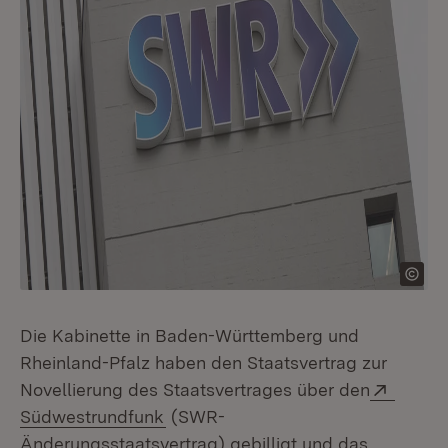
Die Kabinette in Baden-Württemberg und
Rheinland-Pfalz haben den Staatsvertrag zur
Extern
Novellierung des Staatsvertrages über den
(Öffnet in neuem Fenster)
Südwestrundfunk
(SWR-
Änderungsstaatsvertrag) gebilligt und das