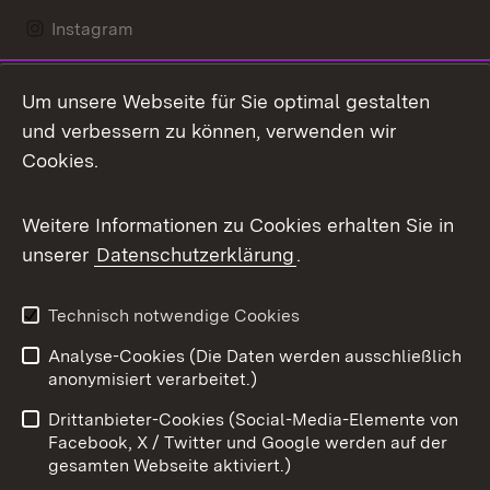
Instagram
LinkedIn
Um unsere Webseite für Sie optimal gestalten
Mastodon
und verbessern zu können, verwenden wir
Cookies.
Messenger
Social Wall
Weitere Informationen zu Cookies erhalten Sie in
unserer
Datenschutzerklärung
.
X / Twitter
Youtube
Technisch notwendige Cookies
Analyse-Cookies (Die Daten werden ausschließlich
Zum 
anonymisiert verarbeitet.)
Impressum
Kontakt
Drittanbieter-Cookies (Social-Media-Elemente von
Benutzungshinweise
Barrierefreiheit
Facebook, X / Twitter und Google werden auf der
gesamten Webseite aktiviert.)
Datenschutz
Cookies