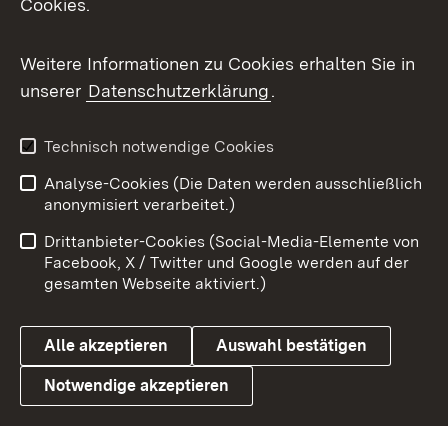
Cookies.
Messenger
Social Wall
Weitere Informationen zu Cookies erhalten Sie in
unserer
Datenschutzerklärung
.
X / Twitter
Youtube
Technisch notwendige Cookies
Analyse-Cookies (Die Daten werden ausschließlich
Zum 
anonymisiert verarbeitet.)
Impressum
Kontakt
Drittanbieter-Cookies (Social-Media-Elemente von
Benutzungshinweise
Barrierefreiheit
Facebook, X / Twitter und Google werden auf der
gesamten Webseite aktiviert.)
Datenschutz
Cookies
Alle akzeptieren
Auswahl bestätigen
Notwendige akzeptieren
Link zum Landesportal