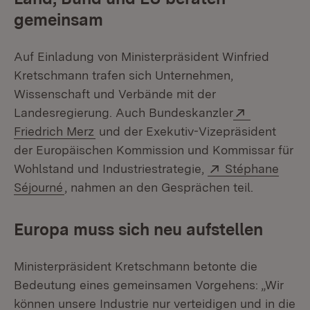
gemeinsam
Auf Einladung von Ministerpräsident Winfried
Kretschmann trafen sich Unternehmen,
Wissenschaft und Verbände mit der
Extern:
Landesregierung. Auch Bundeskanzler
(Öffnet in neuem Fenster)
Friedrich Merz
und der Exekutiv-Vizepräsident
der Europäischen Kommission und Kommissar für
Extern:
Wohlstand und Industriestrategie,
Stéphane
(Öffnet in neuem Fenster)
Séjourné
, nahmen an den Gesprächen teil.
Europa muss sich neu aufstellen
Ministerpräsident Kretschmann betonte die
Bedeutung eines gemeinsamen Vorgehens: „Wir
können unsere Industrie nur verteidigen und in die