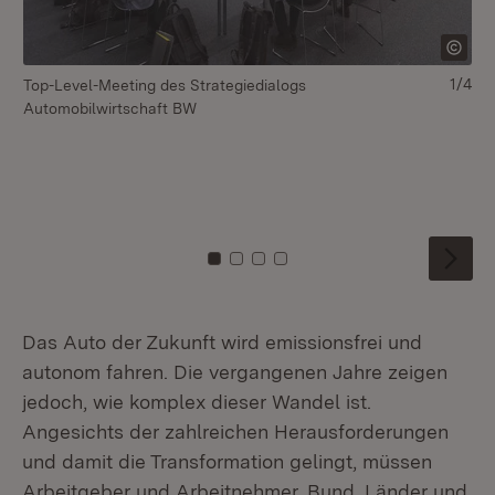
1/4
Top-Level-Meeting des Strategiedialogs
To
Automobilwirtschaft BW
Au
Zu Kachel: 0
Zu Kachel: 1
Zu Kachel: 2
Zu Kachel: 3
Das Auto der Zukunft wird emissionsfrei und
autonom fahren. Die vergangenen Jahre zeigen
jedoch, wie komplex dieser Wandel ist.
Angesichts der zahlreichen Herausforderungen
und damit die Transformation gelingt, müssen
Arbeitgeber und Arbeitnehmer, Bund, Länder und