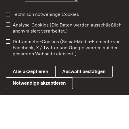
Youtube
Technisch notwendige Cookies
Analyse-Cookies (Die Daten werden ausschließlich
Zum 
anonymisiert verarbeitet.)
Impressum
Kontakt
Drittanbieter-Cookies (Social-Media-Elemente von
Benutzungshinweise
Barrierefreiheit
Facebook, X / Twitter und Google werden auf der
gesamten Webseite aktiviert.)
Datenschutz
Cookies
Alle akzeptieren
Auswahl bestätigen
Notwendige akzeptieren
Link zum Landesportal