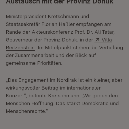
Austausch mit der Provinz Dohuk
Ministerpräsident Kretschmann und
Staatssekretär Florian Haßler empfangen am
Rande der Akteurskonferenz Prof. Dr. Ali Tatar,
Extern:
Gouverneur der Provinz Dohuk, in der
Villa
(Öffnet in neuem Fenster)
Reitzenstein
. Im Mittelpunkt stehen die Vertiefung
der Zusammenarbeit und der Blick auf
gemeinsame Prioritäten.
„Das Engagement im Nordirak ist ein kleiner, aber
wirkungsvoller Beitrag im internationalen
Konzert“, betonte Kretschmann. „Wir geben den
Menschen Hoffnung. Das stärkt Demokratie und
Menschenrechte.“