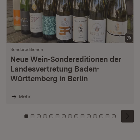
Sondereditionen
Neue Wein-Sondereditionen der
Landesvertretung Baden-
Württemberg in Berlin
Mehr
Zu Kachel: 0
Zu Kachel: 1
Zu Kachel: 2
Zu Kachel: 3
Zu Kachel: 4
Zu Kachel: 5
Zu Kachel: 6
Zu Kachel: 7
Zu Kachel: 8
Zu Kachel: 9
Zu Kachel: 10
Zu Kachel: 11
Zu Kachel: 12
Zu Kachel: 1
Zu Kachel