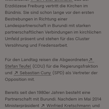
Erzdiözese Freiburg vertritt die Kirchen im
Bündnis. Sie sind schon lange vor den ersten
Bestrebungen in Richtung einer
Landespartnerschaft in Burundi mit starken
partnerschaftlichen Verbindungen im kirchlichen
Umfeld präsent und stehen für das Cluster
Versöhnung und Friedensarbeit.
Extern:
Für den Landtag reisen die Abgeordneten
(Öffnet in neuem Fenster)
Stefan Teufel
(CDU) für die Regierungsfraktion
Extern:
(Öffnet in neuem Fenster)
und
Sebastian Cuny
(SPD) als Vertreter der
Opposition mit.
Bereits seit den 1980er Jahren besteht eine
Partnerschaft mit Burundi. Nachdem im Mai 2014
Extern:
(Öffnet i
Ministerpräsident
Winfried Kretschmann
und