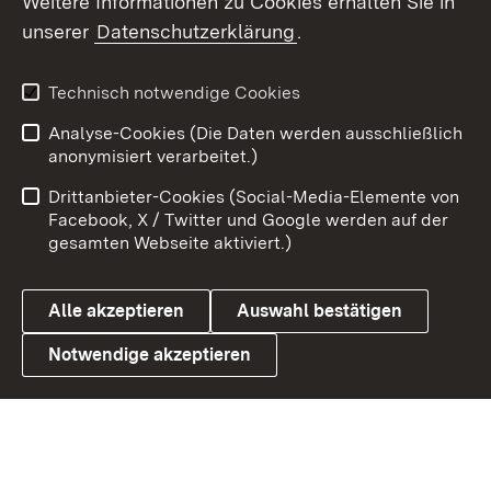
Weitere Informationen zu Cookies erhalten Sie in
unserer
Datenschutzerklärung
.
X / Twitter
Youtube
Technisch notwendige Cookies
Analyse-Cookies (Die Daten werden ausschließlich
Zum 
anonymisiert verarbeitet.)
Impressum
Kontakt
Drittanbieter-Cookies (Social-Media-Elemente von
Benutzungshinweise
Barrierefreiheit
Facebook, X / Twitter und Google werden auf der
gesamten Webseite aktiviert.)
Datenschutz
Cookies
Alle akzeptieren
Auswahl bestätigen
Notwendige akzeptieren
Link zum Landesportal