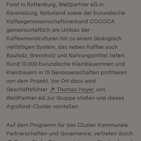
Forst in Rottenburg, Weltpartner eG in
Ravensburg, Naturland sowie der burundische
Kaffeegenossenschaftsverband COCOCA
gemeinschaftlich am Umbau der
Kaffeemonokulturen hin zu einem ökologisch
vielfältigen System, das neben Kaffee auch
Bauholz, Brennholz und Nahrungsmittel liefert.
Rund 10.000 burundische Kleinbäuerinnen und
Kleinbauern in 15 Genossenschaften profitieren
von dem Projekt. Vor Ort dazu wird
Extern:
(Öffnet in neuem 
Geschäftsführer
Thomas Hoyer
von
WeltPartner eG zur Gruppe stoßen und dieses
Agroforst-Cluster vorstellen.
Auf dem Programm für das Cluster Kommunale
Partnerschaften und Governance, vertreten durch
Extern:
(Öffnet in neuem Fenster)