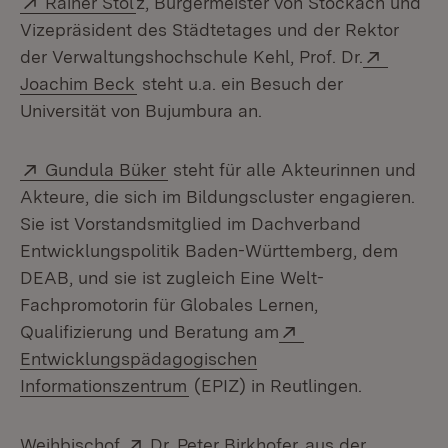
Rainer Stol
z, Bürgermeister von Stockach und
Vizepräsident des Städtetages und der Rektor
Extern:
der Verwaltungshochschule Kehl, Prof. Dr.
(Öffnet in neuem Fenster)
Joachim Beck
steht u.a. ein Besuch der
Universität von Bujumbura an.
Extern:
(Öffnet in neuem Fenster)
Gundula Büker
steht für alle Akteurinnen und
Akteure, die sich im Bildungscluster engagieren.
Sie ist Vorstandsmitglied im Dachverband
Entwicklungspolitik Baden-Württemberg, dem
DEAB, und sie ist zugleich Eine Welt-
Fachpromotorin für Globales Lernen,
Extern:
Qualifizierung und Beratung am
Entwicklungspädagogischen
(Öffnet in neuem Fenster)
Informationszentrum
(EPIZ) in Reutlingen.
Extern:
(Öffnet in neuem 
Weihbischof
Dr. Peter Birkhofer
aus der