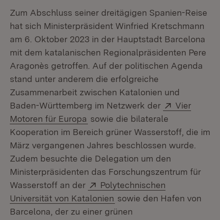
Zum Abschluss seiner dreitägigen Spanien-Reise
hat sich Ministerpräsident Winfried Kretschmann
am 6. Oktober 2023 in der Hauptstadt Barcelona
mit dem katalanischen Regionalpräsidenten Pere
Aragonès getroffen. Auf der politischen Agenda
stand unter anderem die erfolgreiche
Zusammenarbeit zwischen Katalonien und
Extern:
Baden-Württemberg im Netzwerk der
Vier
(Öffnet in neuem Fenster)
Motoren für Europa
sowie die bilaterale
Kooperation im Bereich grüner Wasserstoff, die im
März vergangenen Jahres beschlossen wurde.
Zudem besuchte die Delegation um den
Ministerpräsidenten das Forschungszentrum für
Extern:
Wasserstoff an der
Polytechnischen
(Öffnet in neuem Fenster)
Universität von Katalonien
sowie den Hafen von
Barcelona, der zu einer grünen