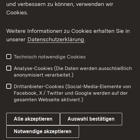
Mastodon
und verbessern zu können, verwenden wir
Cookies.
Messenger
Social Wall
Weitere Informationen zu Cookies erhalten Sie in
unserer
Datenschutzerklärung
.
X / Twitter
Youtube
Technisch notwendige Cookies
Analyse-Cookies (Die Daten werden ausschließlich
Zum 
anonymisiert verarbeitet.)
Impressum
Kontakt
Drittanbieter-Cookies (Social-Media-Elemente von
Benutzungshinweise
Barrierefreiheit
Facebook, X / Twitter und Google werden auf der
gesamten Webseite aktiviert.)
Datenschutz
Cookies
Alle akzeptieren
Auswahl bestätigen
Notwendige akzeptieren
Link zum Landesportal