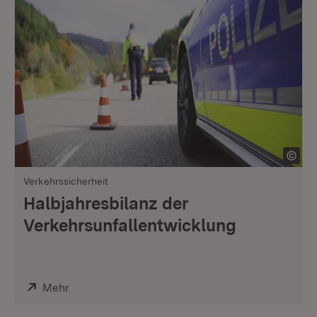
Verkehrssicherheit
Halbjahresbilanz der
Verkehrsunfallentwicklung
Extern:
Mehr
(Öffnet in neuem Fenster)