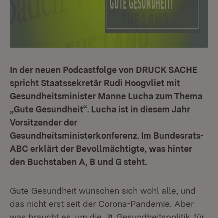
In der neuen Podcastfolge von DRUCK SACHE
spricht Staatssekretär Rudi Hoogvliet mit
Gesundheitsminister Manne Lucha zum Thema
„Gute Gesundheit“. Lucha ist in diesem Jahr
Vorsitzender der
Gesundheitsministerkonferenz. Im Bundesrats-
ABC erklärt der Bevollmächtigte, was hinter
den Buchstaben A, B und G steht.
Gute Gesundheit wünschen sich wohl alle, und
das nicht erst seit der Corona-Pandemie. Aber
Extern:
(Öffne
was braucht es, um die
Gesundheitspolitik
für