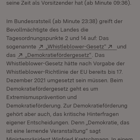
seine Zeit als Vorsitzender hat (ab Minute 09:36).
Im Bundesratsteil (ab Minute 23:38) greift der
Bevollmächtigte des Landes die
Tagesordnungspunkte 2 und 14 auf: Das
Extern:
(Öffnet in n
Extern:
(Öffnet i
sogenannte
„Whistleblower-Gesetz“
und
Extern:
(Öffnet in neuem F
das
„Demokratiefördergesetz“
. Das
Whistleblower-Gesetz hätte nach Vorgabe der
Whistleblower-Richtlinie der EU bereits bis 17.
Dezember 2021 umgesetzt sein müssen. Beim
Demokratiefördergesetz geht es um
Extremismusprävention und
Demokratieförderung. Zur Demokratieförderung
gehört aber auch, das kritische Hinterfragen
eigener Entscheidungen. Denn „Demokratie, das
ist eine lernende Veranstaltung“ sagt
Ministerpräsident Winfried Kretschmann. In einem