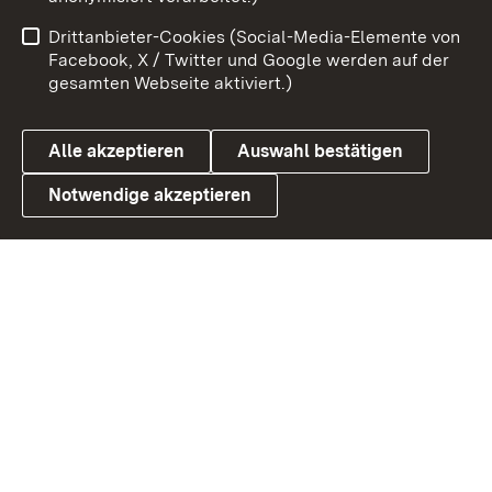
Impressum
Kontakt
Drittanbieter-Cookies (Social-Media-Elemente von
Benutzungshinweise
Barrierefreiheit
Facebook, X / Twitter und Google werden auf der
gesamten Webseite aktiviert.)
Datenschutz
Cookies
Alle akzeptieren
Auswahl bestätigen
Notwendige akzeptieren
Link zum Landesportal