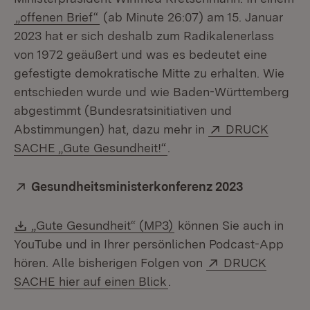
„offenen Brief“
(ab Minute 26:07) am 15. Januar
2023 hat er sich deshalb zum Radikalenerlass
von 1972 geäußert und was es bedeutet eine
gefestigte demokratische Mitte zu erhalten. Wie
entschieden wurde und wie Baden-Württemberg
abgestimmt (Bundesratsinitiativen und
Extern:
Abstimmungen) hat, dazu mehr in
DRUCK
(Öffnet in neuem Fenster
SACHE „Gute Gesundheit!“
.
Extern:
Gesundheitsministerkonferenz 2023
(Öffnet in 
Download:
(Öffnet in neuem Fenste
„Gute Gesundheit“ (MP3)
können Sie auch in
YouTube und in Ihrer persönlichen Podcast-App
Extern:
hören. Alle bisherigen Folgen von
DRUCK
(Öffnet in neuem Fenster
SACHE hier auf einen Blick
.