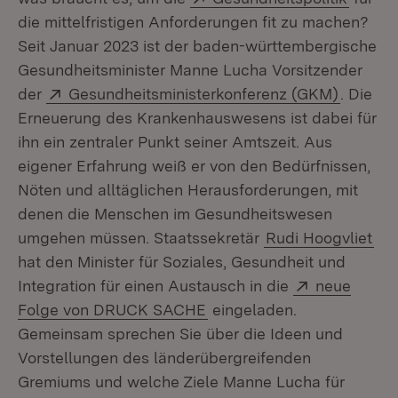
die mittelfristigen Anforderungen fit zu machen?
Seit Januar 2023 ist der baden-württembergische
Gesundheitsminister Manne Lucha Vorsitzender
Extern:
(Öffnet
der
Gesundheitsministerkonferenz (GKM)
. Die
Erneuerung des Krankenhauswesens ist dabei für
ihn ein zentraler Punkt seiner Amtszeit. Aus
eigener Erfahrung weiß er von den Bedürfnissen,
Nöten und alltäglichen Herausforderungen, mit
denen die Menschen im Gesundheitswesen
umgehen müssen. Staatssekretär
Rudi Hoogvliet
hat den Minister für Soziales, Gesundheit und
Extern:
Integration für einen Austausch in die
neue
(Öffnet in neuem Fenster)
Folge von DRUCK SACHE
eingeladen.
Gemeinsam sprechen Sie über die Ideen und
Vorstellungen des länderübergreifenden
Gremiums und welche Ziele Manne Lucha für