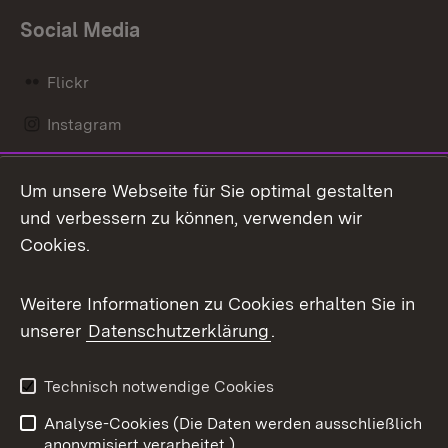
Social Media
Flickr
Instagram
LinkedIn
Um unsere Webseite für Sie optimal gestalten
Mastodon
und verbessern zu können, verwenden wir
Cookies.
Messenger
Social Wall
Weitere Informationen zu Cookies erhalten Sie in
unserer
Datenschutzerklärung
.
X / Twitter
Youtube
Technisch notwendige Cookies
Analyse-Cookies (Die Daten werden ausschließlich
Zum 
anonymisiert verarbeitet.)