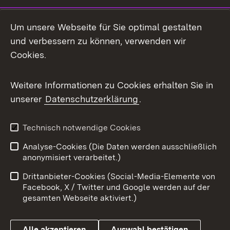
LinkedIn
Um unsere Webseite für Sie optimal gestalten
Mastodon
und verbessern zu können, verwenden wir
Cookies.
Messenger
Social Wall
Weitere Informationen zu Cookies erhalten Sie in
unserer
Datenschutzerklärung
.
X / Twitter
Youtube
Technisch notwendige Cookies
Analyse-Cookies (Die Daten werden ausschließlich
Zum 
anonymisiert verarbeitet.)
Impressum
Kontakt
Drittanbieter-Cookies (Social-Media-Elemente von
Benutzungshinweise
Barrierefreiheit
Facebook, X / Twitter und Google werden auf der
gesamten Webseite aktiviert.)
Datenschutz
Cookies
Alle akzeptieren
Auswahl bestätigen