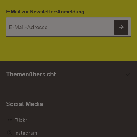
E-Mail zur Newsletter-Anmeldung
News
Themenübersicht
Social Media
Flickr
Instagram