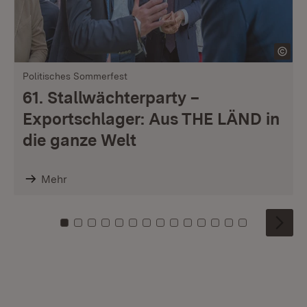
Politisches Sommerfest
61. Stallwächterparty –
Exportschlager: Aus THE LÄND in
die ganze Welt
Mehr
Zu Kachel: 0
Zu Kachel: 1
Zu Kachel: 2
Zu Kachel: 3
Zu Kachel: 4
Zu Kachel: 5
Zu Kachel: 6
Zu Kachel: 7
Zu Kachel: 8
Zu Kachel: 9
Zu Kachel: 10
Zu Kachel: 11
Zu Kachel: 12
Zu Kachel: 