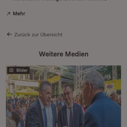
Extern:
Mehr
(Öffnet in neuem Fenster)
Zurück zur Übersicht
Weitere Medien
Bilder