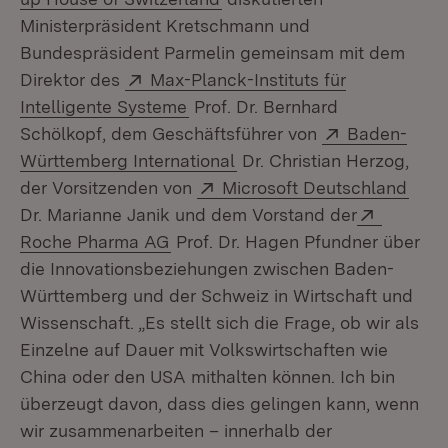
Ministerpräsident Kretschmann und
Bundespräsident Parmelin gemeinsam mit dem
Extern:
Direktor des
Max-Planck-Instituts für
(Öffnet in neuem Fenster)
Intelligente Systeme
Prof. Dr. Bernhard
Extern:
Schölkopf, dem Geschäftsführer von
Baden-
(Öffnet in neuem Fenster)
Württemberg International
Dr. Christian Herzog,
Extern:
(Öff
der Vorsitzenden von
Microsoft Deutschland
Extern:
Dr. Marianne Janik und dem Vorstand der
(Öffnet in neuem Fenster)
Roche Pharma AG
Prof. Dr. Hagen Pfundner über
die Innovationsbeziehungen zwischen Baden-
Württemberg und der Schweiz in Wirtschaft und
Wissenschaft. „Es stellt sich die Frage, ob wir als
Einzelne auf Dauer mit Volkswirtschaften wie
China oder den USA mithalten können. Ich bin
überzeugt davon, dass dies gelingen kann, wenn
wir zusammenarbeiten – innerhalb der