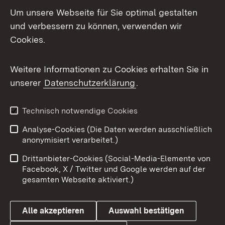
LinkedIn
Um unsere Webseite für Sie optimal gestalten
Mastodon
und verbessern zu können, verwenden wir
Cookies.
Messenger
Social Wall
Weitere Informationen zu Cookies erhalten Sie in
unserer
Datenschutzerklärung
.
X / Twitter
Youtube
Technisch notwendige Cookies
Analyse-Cookies (Die Daten werden ausschließlich
Zum 
anonymisiert verarbeitet.)
Impressum
Kontakt
Drittanbieter-Cookies (Social-Media-Elemente von
Benutzungshinweise
Barrierefreiheit
Facebook, X / Twitter und Google werden auf der
gesamten Webseite aktiviert.)
Datenschutz
Cookies
Alle akzeptieren
Auswahl bestätigen