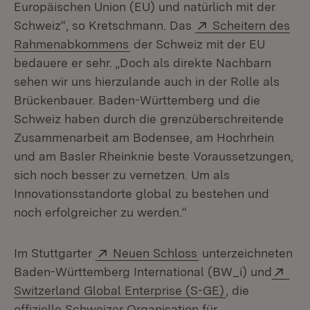
Europäischen Union (EU) und natürlich mit der
Extern:
Schweiz“, so Kretschmann. Das
Scheitern des
(Öffnet in neuem Fenster)
Rahmenabkommens
der Schweiz mit der EU
bedauere er sehr. „Doch als direkte Nachbarn
sehen wir uns hierzulande auch in der Rolle als
Brückenbauer. Baden-Württemberg und die
Schweiz haben durch die grenzüberschreitende
Zusammenarbeit am Bodensee, am Hochrhein
und am Basler Rheinknie beste Voraussetzungen,
sich noch besser zu vernetzen. Um als
Innovationsstandorte global zu bestehen und
noch erfolgreicher zu werden.“
Extern:
(Öffnet in neuem Fe
Im Stuttgarter
Neuen Schloss
unterzeichneten
Ext
Baden-Württemberg International (BW_i) und
(Öffnet in neu
Switzerland Global Enterprise (S-GE)
, die
offizielle Schweizer Organisation für