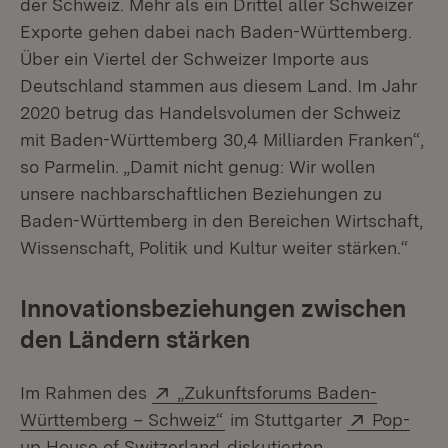
der Schweiz. Mehr als ein Drittel aller Schweizer
Exporte gehen dabei nach Baden-Württemberg.
Über ein Viertel der Schweizer Importe aus
Deutschland stammen aus diesem Land. Im Jahr
2020 betrug das Handelsvolumen der Schweiz
mit Baden-Württemberg 30,4 Milliarden Franken“,
so Parmelin. „Damit nicht genug: Wir wollen
unsere nachbarschaftlichen Beziehungen zu
Baden-Württemberg in den Bereichen Wirtschaft,
Wissenschaft, Politik und Kultur weiter stärken.“
Innovationsbeziehungen zwischen
den Ländern stärken
Extern:
Im Rahmen des
„Zukunftsforums Baden-
(Öffnet in neuem Fenster)
Extern:
Württemberg – Schweiz“
im Stuttgarter
Pop-
(Öffnet in neuem Fenster)
up House of Switzerland
diskutierten