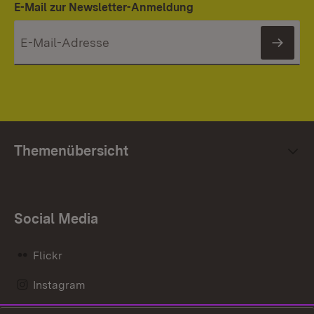
E-Mail zur Newsletter-Anmeldung
News
Themenübersicht
Social Media
Flickr
Instagram