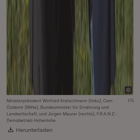
1/5
Ministerpräsident Winfried Kretschmann (links), Cem
Özdemir (Mitte), Bundesminister für Ernährung und
Landwirtschaft, und Jürgen Maurer (rechts), F.R.A.N.Z.-
Demobetrieb Hohenlohe
Download:
Herunterladen
(Öffnet in neuem Fenster)