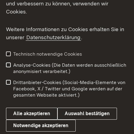
Mastodon
und verbessern zu können, verwenden wir
Cookies.
Messenger
Social Wall
Weitere Informationen zu Cookies erhalten Sie in
unserer
Datenschutzerklärung
.
X / Twitter
Youtube
Technisch notwendige Cookies
Analyse-Cookies (Die Daten werden ausschließlich
Zum 
anonymisiert verarbeitet.)
Impressum
Kontakt
Drittanbieter-Cookies (Social-Media-Elemente von
Benutzungshinweise
Barrierefreiheit
Facebook, X / Twitter und Google werden auf der
gesamten Webseite aktiviert.)
Datenschutz
Cookies
Alle akzeptieren
Auswahl bestätigen
Notwendige akzeptieren
Link zum Landesportal