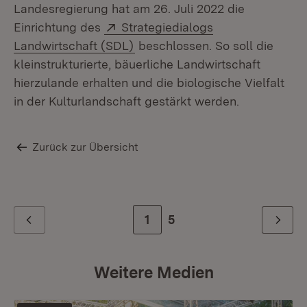
Landesregierung hat am 26. Juli 2022 die
Extern:
Einrichtung des
Strategiedialogs
(Öffnet in neuem Fenster)
Landwirtschaft (SDL)
beschlossen. So soll die
kleinstrukturierte, bäuerliche Landwirtschaft
hierzulande erhalten und die biologische Vielfalt
in der Kulturlandschaft gestärkt werden.
Zurück zur Übersicht
Zur Seite
1
Zur letzten Seite
5
Zurück
Weiter
Weitere Medien