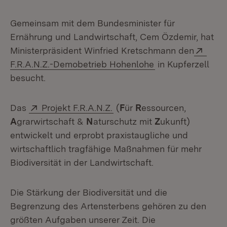
Gemeinsam mit dem Bundesminister für
Ernährung und Landwirtschaft, Cem Özdemir, hat
Exte
Ministerpräsident Winfried Kretschmann den
(Öffnet in neuem 
F.R.A.N.Z.-Demobetrieb Hohenlohe
in Kupferzell
besucht.
Extern:
(Öffnet in neuem Fenster)
Das
Projekt F.R.A.N.Z.
(
F
ür
R
essourcen,
A
grarwirtschaft &
N
aturschutz mit
Z
ukunft)
entwickelt und erprobt praxistaugliche und
wirtschaftlich tragfähige Maßnahmen für mehr
Biodiversität in der Landwirtschaft.
Die Stärkung der Biodiversität und die
Begrenzung des Artensterbens gehören zu den
größten Aufgaben unserer Zeit. Die