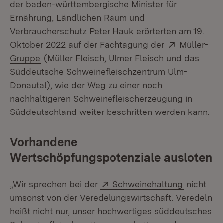
der baden-württembergische Minister für
Ernährung, Ländlichen Raum und
Verbraucherschutz Peter Hauk erörterten am 19.
Extern:
Oktober 2022 auf der Fachtagung der
Müller-
(Öffnet in neuem Fenster)
Gruppe
(Müller Fleisch, Ulmer Fleisch und das
Süddeutsche Schweinefleischzentrum Ulm-
Donautal), wie der Weg zu einer noch
nachhaltigeren Schweinefleischerzeugung in
Süddeutschland weiter beschritten werden kann.
Vorhandene
Wertschöpfungspotenziale ausloten
Extern:
(Öffnet i
„Wir sprechen bei der
Schweinehaltung
nicht
umsonst von der Veredelungswirtschaft. Veredeln
heißt nicht nur, unser hochwertiges süddeutsches