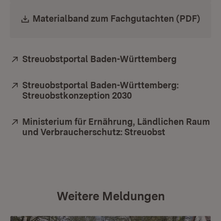
Download:
Materialband zum Fachgutachten (PDF)
(Öff
Extern:
Streuobstportal Baden-Württemberg
(Öffnet in
Extern:
Streuobstportal Baden-Württemberg:
Streuobstkonzeption 2030
(Öffnet in neuem Fen
Extern:
Ministerium für Ernährung, Ländlichen Raum
und Verbraucherschutz: Streuobst
(Öffnet in ne
Weitere Meldungen