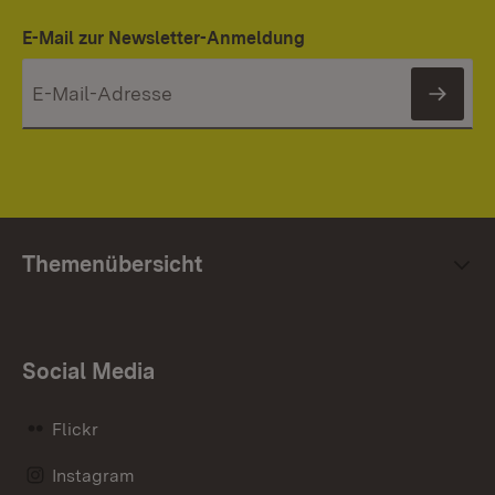
E-Mail zur Newsletter-Anmeldung
News
Themenübersicht
Social Media
Flickr
Instagram