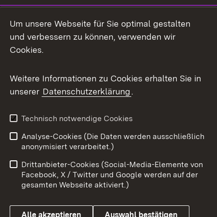
LinkedIn
Um unsere Webseite für Sie optimal gestalten
Mastodon
und verbessern zu können, verwenden wir
Cookies.
Messenger
Social Wall
Weitere Informationen zu Cookies erhalten Sie in
unserer
Datenschutzerklärung
.
X / Twitter
Youtube
Technisch notwendige Cookies
Analyse-Cookies (Die Daten werden ausschließlich
Zum 
anonymisiert verarbeitet.)
Impressum
Kontakt
Drittanbieter-Cookies (Social-Media-Elemente von
Benutzungshinweise
Barrierefreiheit
Facebook, X / Twitter und Google werden auf der
gesamten Webseite aktiviert.)
Datenschutz
Cookies
Alle akzeptieren
Auswahl bestätigen