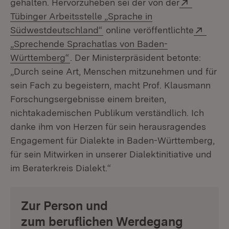
Extern:
gehalten. Hervorzuheben sei der von der
Tübinger Arbeitsstelle „Sprache in
(Öffnet in neuem Fenster)
Exter
Südwestdeutschland“
online veröffentlichte
„Sprechende Sprachatlas von Baden-
(Öffnet in neuem Fenster)
Württemberg“
. Der Ministerpräsident betonte:
„Durch seine Art, Menschen mitzunehmen und für
sein Fach zu begeistern, macht Prof. Klausmann
Forschungsergebnisse einem breiten,
nichtakademischen Publikum verständlich. Ich
danke ihm von Herzen für sein herausragendes
Engagement für Dialekte in Baden-Württemberg,
für sein Mitwirken in unserer Dialektinitiative und
im Beraterkreis Dialekt.“
Zur Person und
zum beruflichen Werdegang