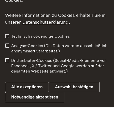
Cookies.
Messenger
Social Wall
Weitere Informationen zu Cookies erhalten Sie in
unserer
Datenschutzerklärung
.
X / Twitter
Youtube
Technisch notwendige Cookies
Analyse-Cookies (Die Daten werden ausschließlich
Zum 
anonymisiert verarbeitet.)
Impressum
Kontakt
Drittanbieter-Cookies (Social-Media-Elemente von
Benutzungshinweise
Barrierefreiheit
Facebook, X / Twitter und Google werden auf der
gesamten Webseite aktiviert.)
Datenschutz
Cookies
Alle akzeptieren
Auswahl bestätigen
Notwendige akzeptieren
Link zum Landesportal