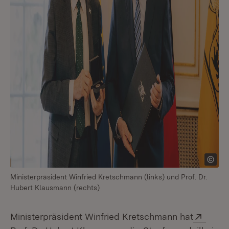
Ministerpräsident Winfried Kretschmann (links) und Prof. Dr.
Hubert Klausmann (rechts)
Exter
Ministerpräsident Winfried Kretschmann hat
(Öffnet in neuem Fenster