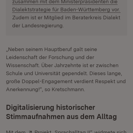
zusammen mit dem Ministerpräsidenten die
Dialektstrategie für Baden-Württemberg vor.
Zudem ist er Mitglied im Beraterkreis Dialekt
der Landesregierung.
„Neben seinem Hauptberuf galt seine
Leidenschaft der Forschung und der
Wissenschaft. Über Jahrzehnte ist er zwischen
Schule und Universität gependelt. Dieses lange,
große Doppel-Engagement verdient Respekt und
Anerkennung!“, so Kretschmann.
Digitalisierung historischer
Stimmaufnahmen aus dem Alltag
Extern:
(Öffnet in neuem
Mit dem
Projekt „Sprachalltag II“
widmete sich