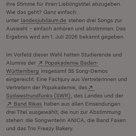
ihre Stimme für ihren Lieblingstitel abzugeben.
Wie das geht? Ganz einfach:
unter
landesjubiläum.de
stehen drei Songs zur
Auswahl – einfach anhören und abstimmen. Das
Ergebnis wird am 1. Juli 2026 bekannt gegeben.
Im Vorfeld dieser Wahl hatten Studierende und
Extern:
Alumnis der
Popakademie Baden-
(Öffnet in neuem Fenster)
Württemberg
insgesamt 35 Song-Demos
eingereicht. Eine Fachjury aus Vertreterinnen und
Extern:
Vertretern der Popakademie, des
(Öffnet in neuem Fenster)
Südwestrundfunks (SWR)
, des Landes und der
Extern:
(Öffnet in neuem Fenster)
Band Rikas
haben aus allen Einsendungen
drei Titel ausgewählt, die nun zur Abstimmung
stehen: die Songwriterin ANICA, die Band Faxen
und das Trio Freezy Bakery.