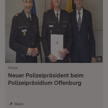
Polizei
Neuer Polizeipräsident beim
Polizeipräsidium Offenburg
Extern:
Mehr
(Öffnet in neuem Fenster)