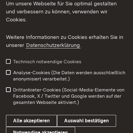
Um unsere Webseite für Sie optimal gestalten
Mastodon
und verbessern zu können, verwenden wir
Cookies.
Messenger
Social Wall
Weitere Informationen zu Cookies erhalten Sie in
unserer
Datenschutzerklärung
.
X / Twitter
Youtube
Technisch notwendige Cookies
Analyse-Cookies (Die Daten werden ausschließlich
Zum 
anonymisiert verarbeitet.)
Impressum
Kontakt
Drittanbieter-Cookies (Social-Media-Elemente von
Benutzungshinweise
Barrierefreiheit
Facebook, X / Twitter und Google werden auf der
gesamten Webseite aktiviert.)
Datenschutz
Cookies
Alle akzeptieren
Auswahl bestätigen
Notwendige akzeptieren