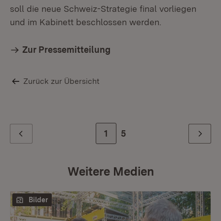
soll die neue Schweiz-Strategie final vorliegen
und im Kabinett beschlossen werden.
Zur Pressemitteilung
Zurück zur Übersicht
Zur Seite
1
Zur letzten Seite
5
Zurück
Weiter
Weitere Medien
Bilder