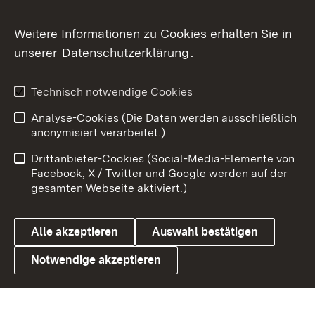
Social Wall
Weitere Informationen zu Cookies erhalten Sie in
unserer
Datenschutzerklärung
.
X / Twitter
Youtube
Technisch notwendige Cookies
Analyse-Cookies (Die Daten werden ausschließlich
Zum 
anonymisiert verarbeitet.)
Impressum
Kontakt
Drittanbieter-Cookies (Social-Media-Elemente von
Benutzungshinweise
Barrierefreiheit
Facebook, X / Twitter und Google werden auf der
gesamten Webseite aktiviert.)
Datenschutz
Cookies
Alle akzeptieren
Auswahl bestätigen
Notwendige akzeptieren
Link zum Landesportal