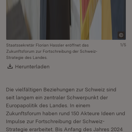
1/5
Staatssekretär Florian Hassler eröffnet das
Ho
Zukunftsforum zur Fortschreibung der Schweiz-
de
Strategie des Landes.
„B
Download:
Herunterladen
(Öffnet in neuem Fenster)
Die vielfältigen Beziehungen zur Schweiz sind
seit langem ein zentraler Schwerpunkt der
Europapolitik des Landes. In einem
Zukunftsforum haben rund 150 Akteure Ideen und
Impulse zur Fortschreibung der Schweiz-
Strategie erarbeitet. Bis Anfang des Jahres 2024