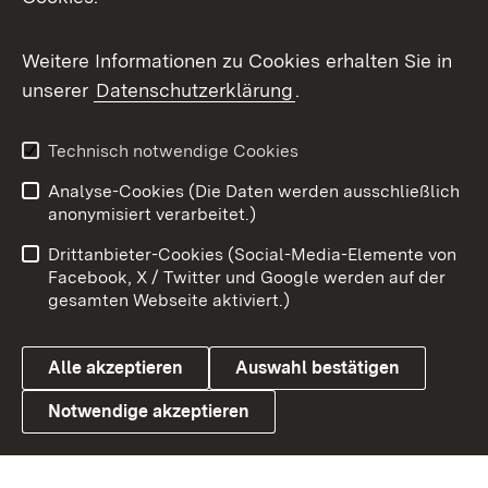
Messenger
Social Wall
Weitere Informationen zu Cookies erhalten Sie in
unserer
Datenschutzerklärung
.
X / Twitter
Youtube
Technisch notwendige Cookies
Analyse-Cookies (Die Daten werden ausschließlich
Zum 
anonymisiert verarbeitet.)
Impressum
Kontakt
Drittanbieter-Cookies (Social-Media-Elemente von
Benutzungshinweise
Barrierefreiheit
Facebook, X / Twitter und Google werden auf der
gesamten Webseite aktiviert.)
Datenschutz
Cookies
Alle akzeptieren
Auswahl bestätigen
Notwendige akzeptieren
Link zum Landesportal