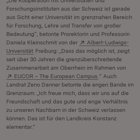
„Die Kooperation mit Universitäten und
Forschungsinstituten aus der Schweiz ist gerade
aus Sicht einer Universität im grenznahen Bereich
für Forschung, Lehre und Transfer von großer
Bedeutung“, betonte Prorektorin und Professorin
Extern:
Daniela Kleinschmit von der
Albert-Ludwigs-
(Öffnet in neuem Fenster)
Universität
Freiburg: „Dass das möglich ist, zeigt
seit über 30 Jahren die grenzüberschreitende
Zusammenarbeit am Oberrhein im Rahmen von
Extern:
(Öffnet in neuem
EUCOR – The European Campus
.“ Auch
Landrat Zeno Danner betonte die engen Bande im
Grenzraum: „Ich freue mich, dass wir uns auf die
Freundschaft und das gute und enge Verhältnis
zu unseren Nachbarn in der Schweiz verlassen
können. Das ist für den Landkreis Konstanz
elementar.“