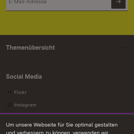
News
Themenübersicht
Social Media
Flickr
Instagram
LinkedIn
Um unsere Webseite für Sie optimal gestalten
Mastodon
und verbessern zu können, verwenden wir