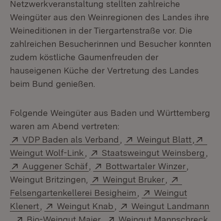
Netzwerkveranstaltung stellten zahlreiche
Weingüter aus den Weinregionen des Landes ihre
Weineditionen in der Tiergartenstraße vor. Die
zahlreichen Besucherinnen und Besucher konnten
zudem köstliche Gaumenfreuden der
hauseigenen Küche der Vertretung des Landes
beim Bund genießen.
Folgende Weingüter aus Baden und Württemberg
waren am Abend vertreten:
Extern:
(Öffnet in neuem Fenster
Extern:
(Öffnet
Ext
VDP Baden als Verband
,
Weingut Blatt
,
(Öffnet in neuem Fenster)
Extern:
(Öf
Weingut Wolf-Link
,
Staatsweingut Weinsberg
,
Extern:
(Öffnet in neuem Fenster)
Extern:
(Öffnet 
Auggener Schäf
,
Bottwartaler Winzer
,
Extern:
(Öffnet in ne
Extern:
Weingut Britzingen,
Weingut Bruker
,
(Öffnet in neuem Fen
Extern:
Felsengartenkellerei Besigheim
,
Weingut
(Öffnet in neuem Fenster)
Extern:
(Öffnet in neuem Fenster)
Extern:
(Ö
Klenert
,
Weingut Knab
,
Weingut Landmann
Extern:
(Öffnet in neuem Fenster)
Extern:
,
Bio-Weingut Maier
,
Weingut Mannschreck