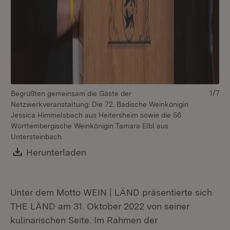
1/7
Begrüßten gemeinsam die Gäste der
Ei
Netzwerkveranstaltung: Die 72. Badische Weinkönigin
za
Jessica Himmelsbach aus Heitersheim sowie die 56.
Württembergische Weinkönigin Tamara Elbl aus
Untersteinbach
Download:
Herunterladen
(Öffnet in neuem Fenster)
Unter dem Motto WEIN | LÄND präsentierte sich
THE LÄND am 31. Oktober 2022 von seiner
kulinarischen Seite. Im Rahmen der