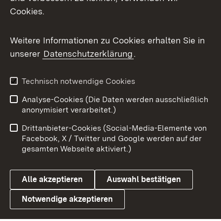
Cookies.
Messenger
Social Wall
Weitere Informationen zu Cookies erhalten Sie in
unserer
Datenschutzerklärung
.
X / Twitter
Youtube
Technisch notwendige Cookies
Analyse-Cookies (Die Daten werden ausschließlich
Zum 
anonymisiert verarbeitet.)
Impressum
Kontakt
Drittanbieter-Cookies (Social-Media-Elemente von
Benutzungshinweise
Barrierefreiheit
Facebook, X / Twitter und Google werden auf der
gesamten Webseite aktiviert.)
Datenschutz
Cookies
Alle akzeptieren
Auswahl bestätigen
Notwendige akzeptieren
Link zum Landesportal