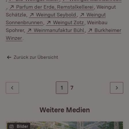
(Öffnet in neuem Fenster)
Extern:
(Öffnet in neu
,
Parfum der Erde, Remstalkellerei
, Weingut
Extern:
(Öffnet in neuem Fens
Extern:
Schätzle,
Weingut Seybold
,
Weingut
(Öffnet in neuem Fenster)
Extern:
(Öffnet in neuem F
Sonnenbrunnen
,
Weingut Zotz
, Weinbau
Extern:
(Öffnet in neuem F
Extern:
Spohrer,
Weinmanufaktur Bühl
,
Burkheimer
(Öffnet in neuem Fenster)
Winzer
.
Zurück zur Übersicht
Zur Seite
1
Zur letzten Seite
7
Zurück
Weiter
Weitere Medien
Bilder