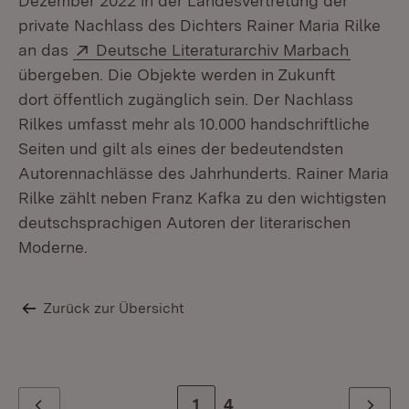
Dezember 2022 in der Landesvertretung der
private Nachlass des Dichters Rainer Maria Rilke
Extern:
(Öffnet
an das
Deutsche Literaturarchiv Marbach
übergeben. Die Objekte werden in Zukunft
dort öffentlich zugänglich sein. Der Nachlass
Rilkes umfasst mehr als 10.000 handschriftliche
Seiten und gilt als eines der bedeutendsten
Autorennachlässe des Jahrhunderts. Rainer Maria
Rilke zählt neben Franz Kafka zu den wichtigsten
deutschsprachigen Autoren der literarischen
Moderne.
Zurück zur Übersicht
Zur Seite
1
Zur letzten Seite
4