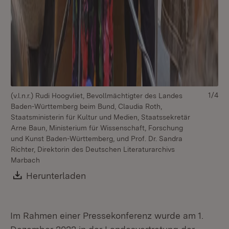
1/4
(v.l.n.r.) Rudi Hoogvliet, Bevollmächtigter des Landes
Baden-Württemberg beim Bund, Claudia Roth,
Staatsministerin für Kultur und Medien, Staatssekretär
Arne Baun, Ministerium für Wissenschaft, Forschung
und Kunst Baden-Württemberg, und Prof. Dr. Sandra
Richter, Direktorin des Deutschen Literaturarchivs
Marbach
Download:
Herunterladen
(Öffnet in neuem Fenster)
Im Rahmen einer Pressekonferenz wurde am 1.