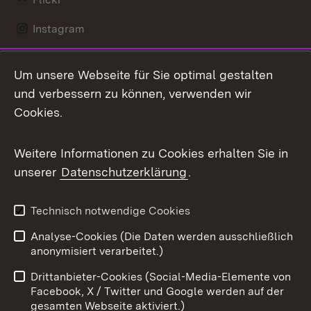
Instagram
LinkedIn
Um unsere Webseite für Sie optimal gestalten
Mastodon
und verbessern zu können, verwenden wir
Cookies.
Messenger
Social Wall
Weitere Informationen zu Cookies erhalten Sie in
unserer
Datenschutzerklärung
.
X / Twitter
Youtube
Technisch notwendige Cookies
Analyse-Cookies (Die Daten werden ausschließlich
Zum 
anonymisiert verarbeitet.)
Impressum
Kontakt
Drittanbieter-Cookies (Social-Media-Elemente von
Benutzungshinweise
Barrierefreiheit
Facebook, X / Twitter und Google werden auf der
gesamten Webseite aktiviert.)
Datenschutz
Cookies