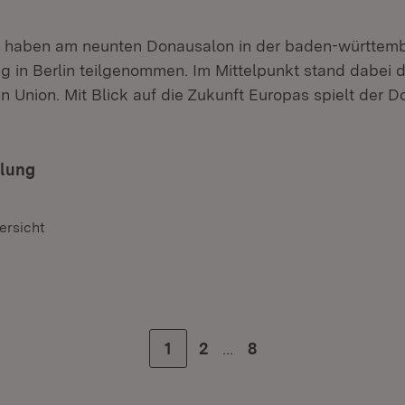
 haben am neunten Donausalon in der baden-württem
g in Berlin teilgenommen. Im Mittelpunkt stand dabei 
n Union. Mit Blick auf die Zukunft Europas spielt der 
ilung
ersicht
…
Zur Seite
1
Zur Seite
2
Zur letzten Seite
8