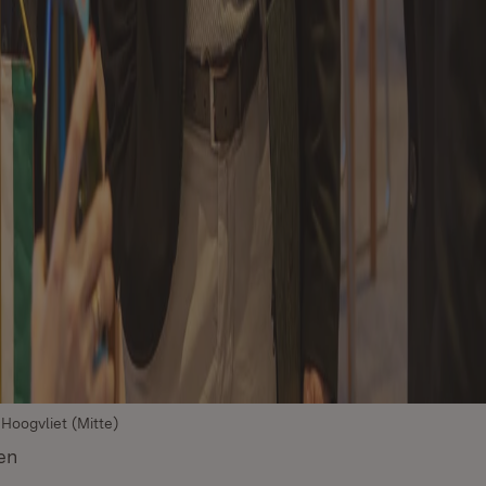
Hoogvliet (Mitte)
en
(Öffnet in neuem Fenster)