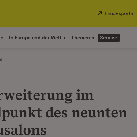
Extern:
Landesportal
In Europa und der Welt
Themen
Service
ht
weiterung im
lpunkt des neunten
salons