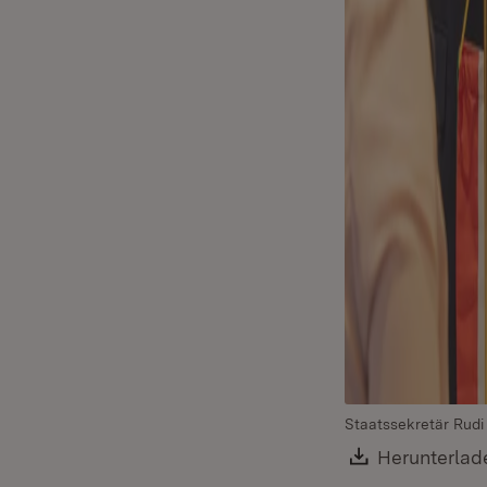
Staatssekretär Rudi 
Download:
Herunterlad