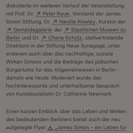
diskutierte im weiteren Verlauf der Veranstaltung
Extern:
(Öffnet in neuem Fenster)
mit Prof. Dr.
Peter Raue
, Vorstand der James
Extern:
(Öffnet in neue
Simon Stiftung, Dr.
Neville Rowley
, Kurator der
Extern:
(Öffnet in neuem Fenster)
Extern:
Gemäldegalerie
der
Staatlichen Museen zu
(Öffnet in neuem Fenster)
Extern:
(Öffnet in neuem Fen
Berlin
und Dr.
Chana Schütz
, stellvertretende
Direktorin in der Stiftung Neue Synagoge, unter
anderem auch über das nachhaltige, soziale
Wirken Simons und die Beiträge des jüdischen
Bürgertums für das Allgemeinwesen in Berlin -
damals wie heute. Moderiert wurde das
hochinteressante und unterhaltsame Gespräch
von Kunstjounalistin Dr. Catherine Newmark.
Einen kurzen Einblick über das Leben und Wirken
des bedeutenden Berliners bietet auch der neu
Download:
aufgelegte Flyer
„James Simon – ein Leben für