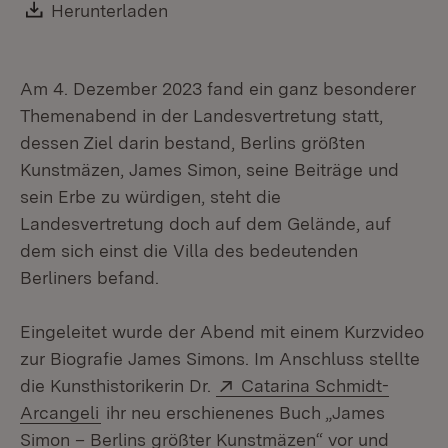
Download:
Herunterladen
(Öffnet in neuem Fenster)
Am 4. Dezember 2023 fand ein ganz besonderer
Themenabend in der Landesvertretung statt,
dessen Ziel darin bestand, Berlins größten
Kunstmäzen, James Simon, seine Beiträge und
sein Erbe zu würdigen, steht die
Landesvertretung doch auf dem Gelände, auf
dem sich einst die Villa des bedeutenden
Berliners befand.
Eingeleitet wurde der Abend mit einem Kurzvideo
zur Biografie James Simons. Im Anschluss stellte
Extern:
die Kunsthistorikerin Dr.
Catarina Schmidt-
(Öffnet in neuem Fenster)
Arcangeli
ihr neu erschienenes Buch „James
Simon – Berlins größter Kunstmäzen“ vor und