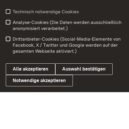
Youtube
Technisch notwendige Cookies
Analyse-Cookies (Die Daten werden ausschließlich
Zum 
anonymisiert verarbeitet.)
Impressum
Kontakt
Drittanbieter-Cookies (Social-Media-Elemente von
Benutzungshinweise
Barrierefreiheit
Facebook, X / Twitter und Google werden auf der
gesamten Webseite aktiviert.)
Datenschutz
Cookies
Alle akzeptieren
Auswahl bestätigen
Notwendige akzeptieren
Link zum Landesportal