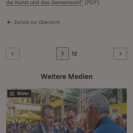
(Öffnet in neuem Fen
die Kunst und das Gemeinwohl“
(PDF).
Zurück zur Übersicht
Zur Seite
1
Zur letzten Seite
12
Zurück
Weiter
Weitere Medien
Bilder