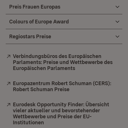
Preis Frauen Europas
Colours of Europe Award
Regiostars Preise
Extern:
Verbindungsbüros des Europäischen
Parlaments: Preise und Wettbewerbe des
Europäischen Parlaments
(Öffnet in neuem Fens
Extern:
Europazentrum Robert Schuman (CERS):
Robert Schuman Preise
(Öffnet in neuem Fenste
Extern:
Eurodesk Opportunity Finder: Übersicht
vieler aktueller und bevorstehender
Wettbewerbe und Preise der EU-
Institutionen
(Öffnet in neuem Fenster)