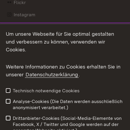
Flickr
Instagram
LinkedIn
Um unsere Webseite für Sie optimal gestalten
Mastodon
und verbessern zu können, verwenden wir
Cookies.
Messenger
Social Wall
Weitere Informationen zu Cookies erhalten Sie in
unserer
Datenschutzerklärung
.
X / Twitter
Youtube
Technisch notwendige Cookies
Analyse-Cookies (Die Daten werden ausschließlich
Zum 
anonymisiert verarbeitet.)
Impressum
Kontakt
Drittanbieter-Cookies (Social-Media-Elemente von
Benutzungshinweise
Barrierefreiheit
Facebook, X / Twitter und Google werden auf der