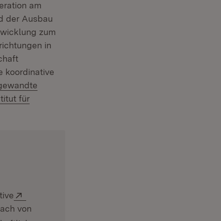
eration am
rd der Ausbau
twicklung zum
richtungen in
chaft
 koordinative
ngewandte
itut für
Extern:
tive
Dach von