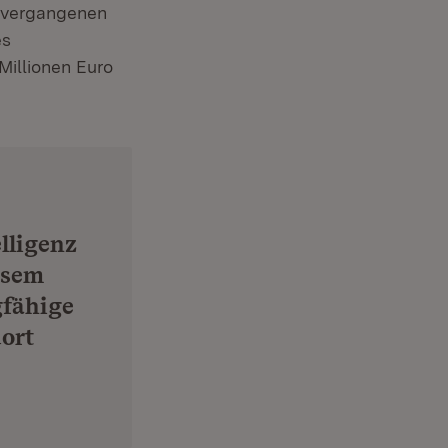
n vergangenen
es
illionen Euro
lligenz
esem
gfähige
ort