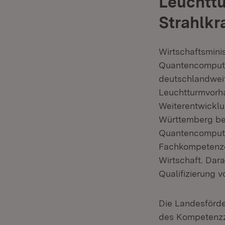
Leuchttu
Strahlkr
Wirtschaftsmini
Quantencomputin
deutschlandweit
Leuchtturmvorhab
Weiterentwicklu
Württemberg be
Quantencomputin
Fachkompetenze
Wirtschaft. Dar
Qualifizierung 
Die Landesförde
des Kompetenzz