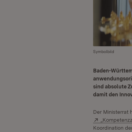
Symbolbild
Baden-Württembe
anwendungsori
sind absolute Z
damit den Inno
Der Ministerrat
Extern:
„Kompetenzz
Koordination de