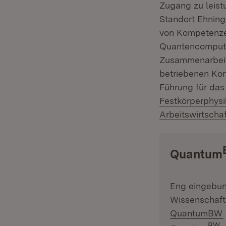
Zugang zu leis
Standort Ehnin
von Kompetenze
Quantencomputin
Zusammenarbeit 
betriebenen Kom
Führung für da
Festkörperphysi
Arbeitswirtscha
Quantum
Eng eingebun
Wissenschafts
QuantumBW
BW