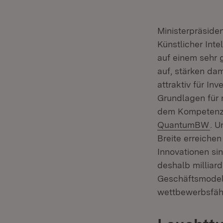
Ministerpräside
Künstlicher Inte
auf einem sehr 
auf, stärken da
attraktiv für In
Grundlagen für 
dem Kompetenzz
(Öf
QuantumBW
. U
Breite erreiche
Innovationen si
deshalb milliard
Geschäftsmodell
wettbewerbsfähi