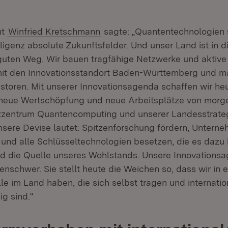
nt
Winfried Kretschmann
sagte: „Quantentechnologien 
lligenz absolute Zukunftsfelder. Und unser Land ist in 
guten Weg. Wir bauen tragfähige Netzwerke und aktiv
mit den Innovationsstandort Baden-Württemberg und m
vestoren. Mit unserer Innovationsagenda schaffen wir he
neue Wertschöpfung und neue Arbeitsplätze von morge
entrum Quantencomputing und unserer Landesstrate
fnet in neuem Fenster)
nsere Devise lautet: Spitzenforschung fördern, Unterne
n und alle Schlüsseltechnologien besetzen, die es dazu
nd die Quelle unseres Wohlstands. Unsere Innovationsa
enschwer. Sie stellt heute die Weichen so, dass wir in 
e im Land haben, die sich selbst tragen und internatio
g sind.“