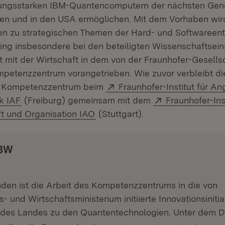
tungsstarken IBM-Quantencomputern der nächsten Gen
gen und in den USA ermöglichen. Mit dem Vorhaben wi
n zu strategischen Themen der Hard- und Softwareen
g insbesondere bei den beteiligten Wissenschaftsein
mit der Wirtschaft in dem von der Fraunhofer-Gesells
petenzzentrum vorangetrieben. Wie zuvor verbleibt die
Extern:
s Kompetenzzentrum beim
Fraunhofer-Institut für A
(Öffnet in neuem Fenster)
Extern:
k IAF
(Freiburg) gemeinsam mit dem
Fraunhofer-Inst
(Öffnet in neuem Fenster)
ft und Organisation IAO
(Stuttgart).
BW
den ist die Arbeit des Kompetenzzentrums in die von
- und Wirtschaftsministerium initiierte Innovationsinitia
(Öffnet in neuem Fenster)
des Landes zu den Quantentechnologien. Unter dem 