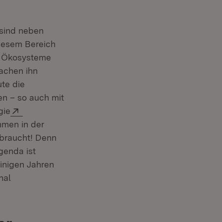
sind neben
diesem Bereich
e Ökosysteme
achen ihn
ute die
n – so auch mit
Extern:
gie
hmen in der
 braucht! Denn
genda ist
einigen Jahren
nal