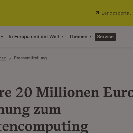
Extern:
Landesportal
In Europa und der Welt
Themen
Service
ngen
Pressemitteilung
re 20 Millionen Euro
hung zum
tencomputing