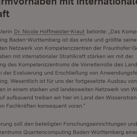
rmvorhaben mit international
aft
sterin
Dr. Nicole Hoffmeister-Kraut
betonte: „Das Komp
g Baden-Württemberg ist das erste und größte seiner
en Netzwerk von Kompetenzzentren der Fraunhofer-Ges
en mit internationaler Strahlkraft stärken wir mit der
ng des Kompetenzzentrums die Vorreiterrolle des Lan
i der Evaluierung und Erschließung von Anwendungsfe
g. Wesentlich ist für uns der fortgesetzte Ausbau von
n in einem starken und landesweiten Netzwerk von W
auf aufbauend treiben wir hier im Land den Wissenstran
von Fachkräften konsequent voran.“
rung soll den beteiligten Forschungseinrichtungen u
entrums Quantencomputing Baden-Württemberg einen 