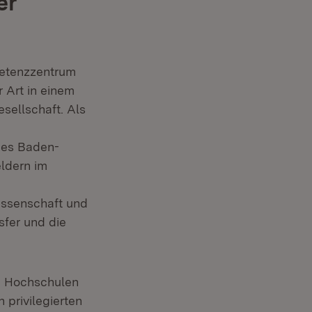
er
etenzzentrum
 Art in einem
ellschaft. Als
des Baden-
ldern im
issenschaft und
sfer und die
nd Hochschulen
privilegierten