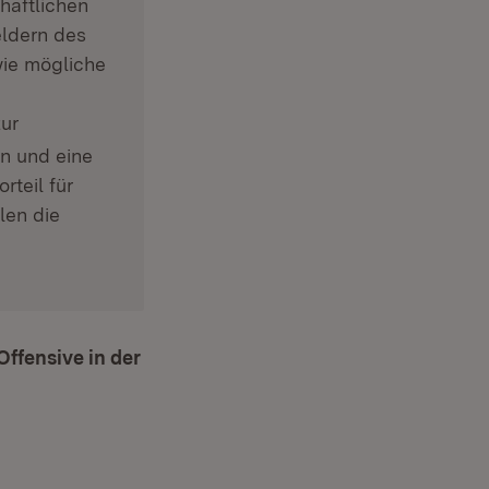
haftlichen
eldern des
ie mögliche
ur
en und eine
rteil für
len die
ffensive in der