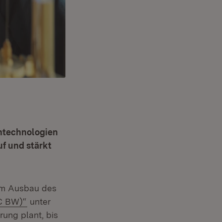
ntechnologien
uf und stärkt
zum Ausbau des
(Öffnet in neuem Fenster)
C BW)“
unter
ung plant, bis