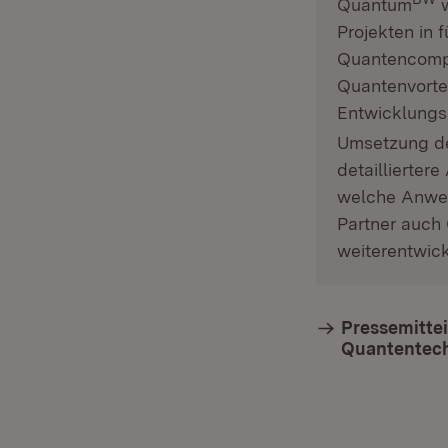
Quantum
w
Projekten in
Quantencompu
Quantenvortei
Entwicklungs
Umsetzung d
detaillierter
welche Anwen
Partner auch
weiterentwick
Pressemittei
Quantentech