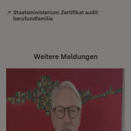
Extern:
Staatsministerium: Zertifikat audit
berufundfamilie
(Öffnet in neuem Fenster)
Weitere Meldungen