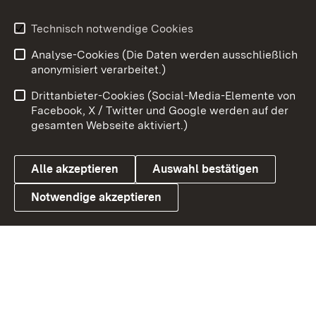
Youtube
Technisch notwendige Cookies
Analyse-Cookies (Die Daten werden ausschließlich
Zum 
anonymisiert verarbeitet.)
Impressum
Kontakt
Drittanbieter-Cookies (Social-Media-Elemente von
Benutzungshinweise
Barrierefreiheit
Facebook, X / Twitter und Google werden auf der
gesamten Webseite aktiviert.)
Datenschutz
Cookies
Alle akzeptieren
Auswahl bestätigen
Notwendige akzeptieren
Link zum Landesportal