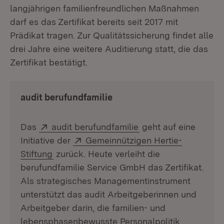
langjährigen familienfreundlichen Maßnahmen
darf es das Zertifikat bereits seit 2017 mit
Prädikat tragen. Zur Qualitätssicherung findet alle
drei Jahre eine weitere Auditierung statt, die das
Zertifikat bestätigt.
audit berufundfamilie
Extern:
(Öffnet in neuem Fen
Das
audit berufundfamilie
geht auf eine
Extern:
Initiative der
Gemeinnützigen Hertie-
(Öffnet in neuem Fenster)
Stiftung
zurück. Heute verleiht die
berufundfamilie Service GmbH das Zertifikat.
Als strategisches Managementinstrument
unterstützt das audit Arbeitgeberinnen und
Arbeitgeber darin, die familien- und
lebensphasenbewusste Personalpolitik