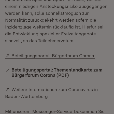
einem niedrigen Ansteckungsrisiko ausgegangen
werden kann, solle schnellstmöglich zur
Normalität zurückgekehrt werden sofern die
Inzidenzlage weiterhin rückläufig ist. Hierfür sei
die Entwicklung spezieller Freizeitangebote
sinnvoll, so das Teilnehmervotum.
Extern:
(Öffnet i
Beteiligungsportal: Bürgerforum Corona
Extern:
Beteiligungsportal: Themenlandkarte zum
Bürgerforum Corona (PDF)
(Öffnet in neuem Fen
Extern:
Weitere Informationen zum Coronavirus in
(Öffnet in neuem Fenster)
Baden-Württemberg
Mit unserem
Messenger-Service
bekommen Sie