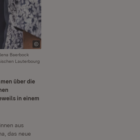
alena Baerbock
ssischen Lauterbourg
men über die
nen
eweils in einem
innen aus
na, das neue