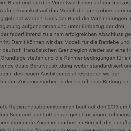
im Bund und bei den Verantwortlichen auf der französ
 Aufmerksamkeit auf das Modell der grenzüberschreit
g gelenkt werden. Dass der Bund die Verhandlungen m
Regierung aufgenommen und unter Einbezug der drei
er federführend zu einem erfolgreichen Abschluss geb
hritt. Damit können wir das Modell für die Betriebe und
 deutsch-französischen Grenzregion wieder auf eine t
 Grundlage stellen und die Rahmenbedingungen für ei
tende duale Berufsausbildung weiter standardisiert un
Beginn des neuen Ausbildungsjahres geben wir der
tenden Zusammenarbeit in der beruflichen Bildung ein
nete Regierungsübereinkommen baut auf den 2013 am 
dem Saarland und Lothringen geschlossenen Rahmenv
berschreitende Zusammenarbeit im Bereich der berufli
itlich hatte die französische Regierung Kompetenzen a