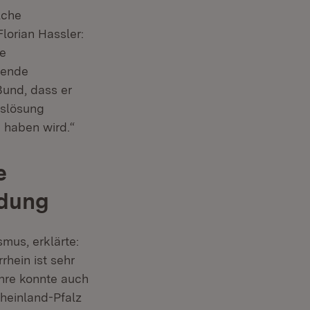
lche
lorian Hassler:
ne
tende
Bund, dass er
gslösung
 haben wird.“
e
ldung
smus, erklärte:
hein ist sehr
hre konnte auch
heinland-Pfalz