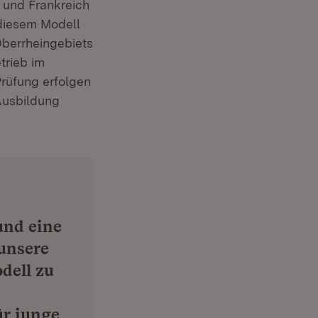
und Frankreich
 diesem Modell
berrheingebiets
trieb im
Prüfung erfolgen
Ausbildung
und eine
 unsere
dell zu
ür junge