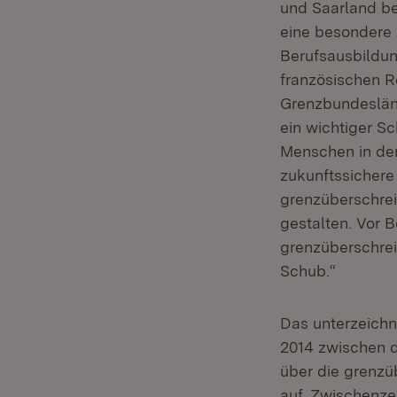
und Saarland be
eine besondere
Berufsausbildun
französischen 
Grenzbundesländ
ein wichtiger Sc
Menschen in der
zukunftssichere
grenzüberschrei
gestalten. Vor 
grenzüberschrei
Schub.“
Das unterzeich
2014 zwischen 
über die grenzü
auf. Zwischenze