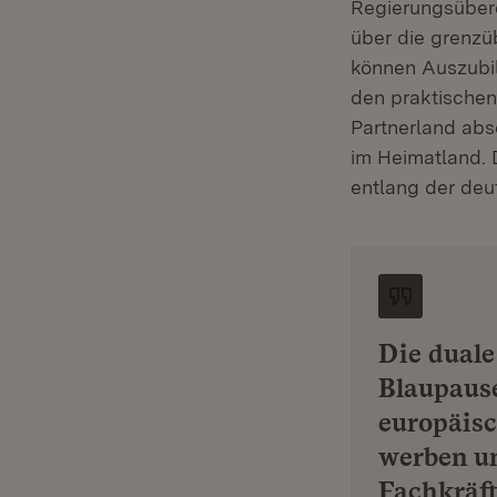
Regierungsüber
über die grenzü
können Auszubil
den praktischen 
Partnerland abso
im Heimatland. 
entlang der deu
Die duale
Blaupause
europäisc
werben un
Fachkräft