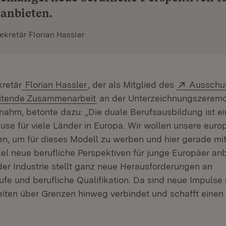
anbieten.
kretär Florian Hassler
Extern:
retär
Florian Hassler
, der als Mitglied des
Ausschus
(Öffnet in neuem Fenster)
itende Zusammenarbeit
an der Unterzeichnungszeremo
lnahm, betonte dazu: „Die duale Berufsausbildung ist e
use für viele Länder in Europa. Wir wollen unsere euro
n, um für dieses Modell zu werben und hier gerade mit
l neue berufliche Perspektiven für junge Europäer anb
der Industrie stellt ganz neue Herausforderungen an
fe und berufliche Qualifikation. Da sind neue Impulse
iten über Grenzen hinweg verbindet und schafft einen 