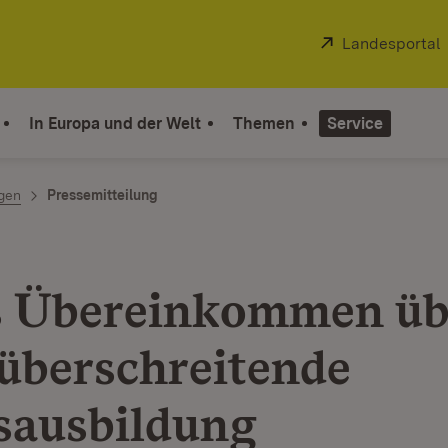
Extern:
Landesportal
In Europa und der Welt
Themen
Service
ngen
Pressemitteilung
 Übereinkommen üb
überschreitende
sausbildung