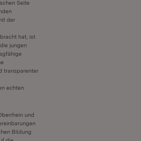
ischen Seite
enden
it der
racht hat, ist
 die jungen
ragfähige
ne
d transparenter
en echten
Oberrhein und
ereinbarungen
chen Bildung
uf die