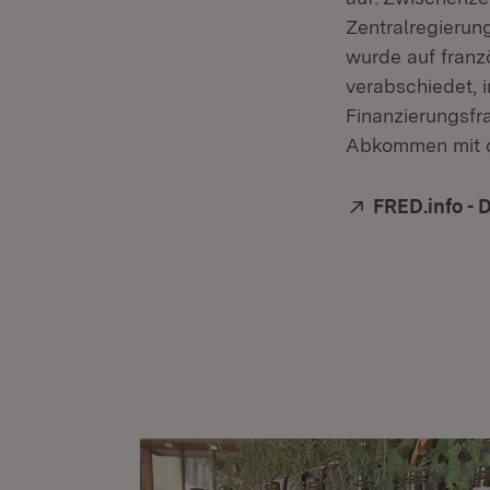
Zentralregierun
wurde auf franz
verabschiedet, 
Finanzierungsf
Abkommen mit d
Extern:
FRED.info - 