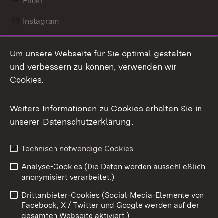
Flickr
Instagram
LinkedIn
Um unsere Webseite für Sie optimal gestalten
Mastodon
und verbessern zu können, verwenden wir
Cookies.
Messenger
Social Wall
Weitere Informationen zu Cookies erhalten Sie in
unserer
Datenschutzerklärung
.
X / Twitter
Youtube
Technisch notwendige Cookies
Analyse-Cookies (Die Daten werden ausschließlich
Zum 
anonymisiert verarbeitet.)
Impressum
Kontakt
Drittanbieter-Cookies (Social-Media-Elemente von
Benutzungshinweise
Barrierefreiheit
Facebook, X / Twitter und Google werden auf der
gesamten Webseite aktiviert.)
Datenschutz
Cookies