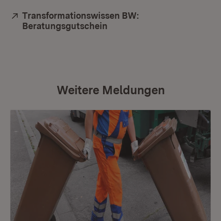
Extern:
Transformationswissen BW:
Beratungsgutschein
(Öffnet in neuem Fenster)
Weitere Meldungen