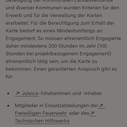
und diverser Kommunen wurden Kriterien für den
Erwerb und für die Verwaltung der Karten
erarbeitet. Für die Berechtigung zum Erhalt der
Karte bedarf es eines Mindestumfangs an
Engagement. So müssen ehrenamtlich Engagierte
daher mindestens 200 Stunden im Jahr (100
Stunden bei projektbezogenem Engagement)
ehrenamtlich tätig sein, um die Karte zu
bekommen. Einen garantierten Anspruch gibt es
für:
Extern:
(Öffnet in neuem Fenster)
Juleica
-Inhaberinnen und -inhaber
Extern:
Mitglieder in Einsatzabteilungen der
(Öffnet in neuem Fenster)
Extern:
Freiwilligen Feuerwehr
oder des
(Öffnet in neuem Fenster
Technischen Hilfswerks