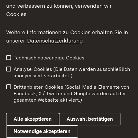
Mastodon
und verbessern zu können, verwenden wir
Cookies.
Messenger
Social Wall
Weitere Informationen zu Cookies erhalten Sie in
unserer
Datenschutzerklärung
.
X / Twitter
Youtube
Technisch notwendige Cookies
Analyse-Cookies (Die Daten werden ausschließlich
Zum 
anonymisiert verarbeitet.)
Impressum
Kontakt
Drittanbieter-Cookies (Social-Media-Elemente von
Benutzungshinweise
Barrierefreiheit
Facebook, X / Twitter und Google werden auf der
gesamten Webseite aktiviert.)
Datenschutz
Cookies
Alle akzeptieren
Auswahl bestätigen
Notwendige akzeptieren
Link zum Landesportal