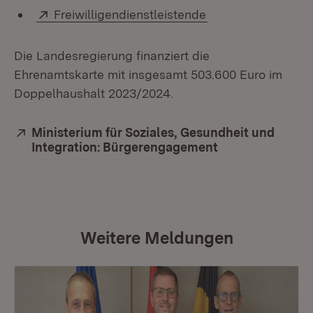
Extern:
(Öffnet in neuem F
Freiwilligendienstleistende
Die Landesregierung finanziert die
Ehrenamtskarte mit insgesamt 503.600 Euro im
Doppelhaushalt 2023/2024.
Extern:
Ministerium für Soziales, Gesundheit und
Integration: Bürgerengagement
(Öffnet in neue
Weitere Meldungen