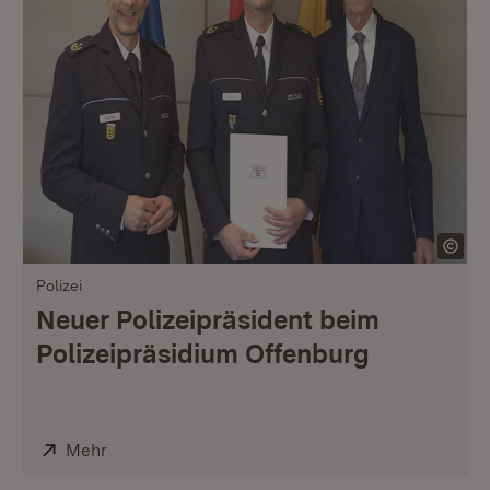
Polizei
Neuer Polizeipräsident beim
Polizeipräsidium Offenburg
Extern:
Mehr
(Öffnet in neuem Fenster)