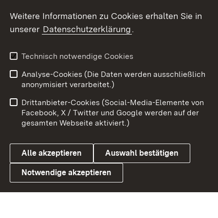
Social Wall
Weitere Informationen zu Cookies erhalten Sie in
unserer
Datenschutzerklärung
.
X / Twitter
Youtube
Technisch notwendige Cookies
Analyse-Cookies (Die Daten werden ausschließlich
Zum 
anonymisiert verarbeitet.)
Impressum
Kontakt
Drittanbieter-Cookies (Social-Media-Elemente von
Benutzungshinweise
Barrierefreiheit
Facebook, X / Twitter und Google werden auf der
gesamten Webseite aktiviert.)
Datenschutz
Cookies
Alle akzeptieren
Auswahl bestätigen
Notwendige akzeptieren
Link zum Landesportal