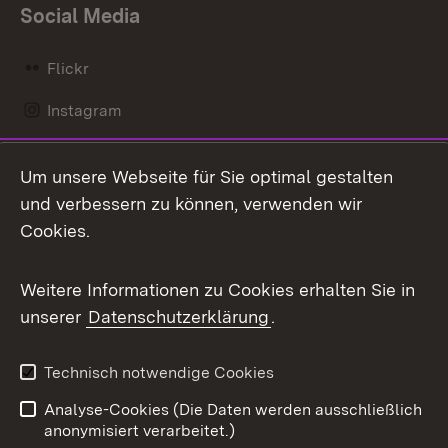
Social Media
Flickr
Instagram
LinkedIn
Um unsere Webseite für Sie optimal gestalten
Mastodon
und verbessern zu können, verwenden wir
Cookies.
Messenger
Social Wall
Weitere Informationen zu Cookies erhalten Sie in
unserer
Datenschutzerklärung
.
X / Twitter
Youtube
Technisch notwendige Cookies
Analyse-Cookies (Die Daten werden ausschließlich
Zum 
anonymisiert verarbeitet.)
Impressum
Kontakt