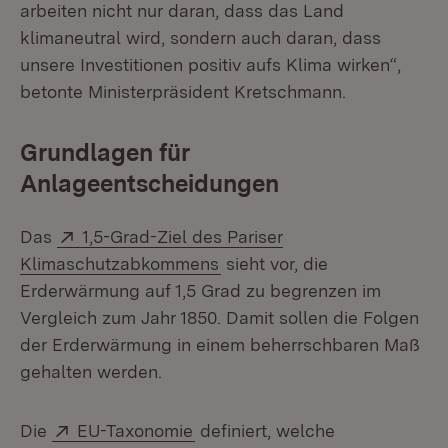
arbeiten nicht nur daran, dass das Land
klimaneutral wird, sondern auch daran, dass
unsere Investitionen positiv aufs Klima wirken“,
betonte Ministerpräsident Kretschmann.
Grundlagen für
Anlageentscheidungen
Extern:
Das
1,5-Grad-Ziel des Pariser
(Öffnet in neuem Fenster)
Klimaschutzabkommens
sieht vor, die
Erderwärmung auf 1,5 Grad zu begrenzen im
Vergleich zum Jahr 1850. Damit sollen die Folgen
der Erderwärmung in einem beherrschbaren Maß
gehalten werden.
Extern:
(Öffnet in neuem Fenster)
Die
EU-Taxonomie
definiert, welche