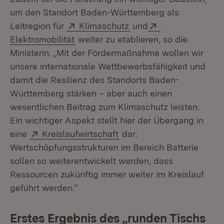
um den Standort Baden-Württemberg als
Extern:
(Öffnet in neuem Fenst
Extern:
Leitregion für
Klimaschutz
und
(Öffnet in neuem Fenster)
Elektromobilität
weiter zu etablieren, so die
Ministerin. „Mit der Fördermaßnahme wollen wir
unsere internationale Wettbewerbsfähigkeit und
damit die Resilienz des Standorts Baden-
Württemberg stärken – aber auch einen
wesentlichen Beitrag zum Klimaschutz leisten.
Ein wichtiger Aspekt stellt hier der Übergang in
Extern:
(Öffnet in neuem Fenster)
eine
Kreislaufwirtschaft
dar:
Wertschöpfungsstrukturen im Bereich Batterie
sollen so weiterentwickelt werden, dass
Ressourcen zukünftig immer weiter im Kreislauf
geführt werden.“
Erstes Ergebnis des „runden Tischs