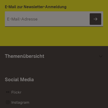
E-Mail zur Newsletter-Anmeldung
News
Themenübersicht
Social Media
Flickr
Instagram