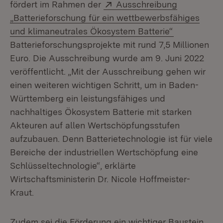
Extern:
fördert im Rahmen der
Ausschreibung
„Batterieforschung für ein wettbewerbsfähiges
(Öffnet in n
und klimaneutrales Ökosystem Batterie“
Batterieforschungsprojekte mit rund 7,5 Millionen
Euro. Die Ausschreibung wurde am 9. Juni 2022
veröffentlicht. „Mit der Ausschreibung gehen wir
einen weiteren wichtigen Schritt, um in Baden-
Württemberg ein leistungsfähiges und
nachhaltiges Ökosystem Batterie mit starken
Akteuren auf allen Wertschöpfungsstufen
aufzubauen. Denn Batterietechnologie ist für viele
Bereiche der industriellen Wertschöpfung eine
Schlüsseltechnologie“, erklärte
Wirtschaftsministerin Dr. Nicole Hoffmeister-
Kraut.
Zudem sei die Förderung ein wichtiger Baustein,