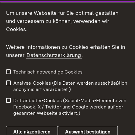
LinkedIn
Um unsere Webseite für Sie optimal gestalten
Mastodon
und verbessern zu können, verwenden wir
Cookies.
Messenger
Social Wall
Weitere Informationen zu Cookies erhalten Sie in
unserer
Datenschutzerklärung
.
X / Twitter
Youtube
Technisch notwendige Cookies
Analyse-Cookies (Die Daten werden ausschließlich
Zum 
anonymisiert verarbeitet.)
Impressum
Kontakt
Drittanbieter-Cookies (Social-Media-Elemente von
Benutzungshinweise
Barrierefreiheit
Facebook, X / Twitter und Google werden auf der
gesamten Webseite aktiviert.)
Datenschutz
Cookies
Alle akzeptieren
Auswahl bestätigen