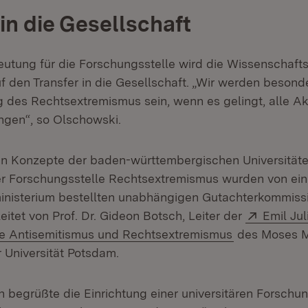
in die Gesellschaft
utung für die Forschungsstelle wird die Wissenschaf
uf den Transfer in die Gesellschaft. „Wir werden besond
des Rechtsextremismus sein, wenn es gelingt, alle Ak
gen“, so Olschowski.
en Konzepte der baden-württembergischen Universitä
er Forschungsstelle Rechtsextremismus wurden von ei
nisterium bestellten unabhängigen Gutachterkommissi
Extern:
itet von Prof. Dr. Gideon Botsch, Leiter der
Emil Ju
(Öffnet in ne
le Antisemitismus und Rechtsextremismus
des Moses 
 Universität Potsdam.
 begrüßte die Einrichtung einer universitären Forschun