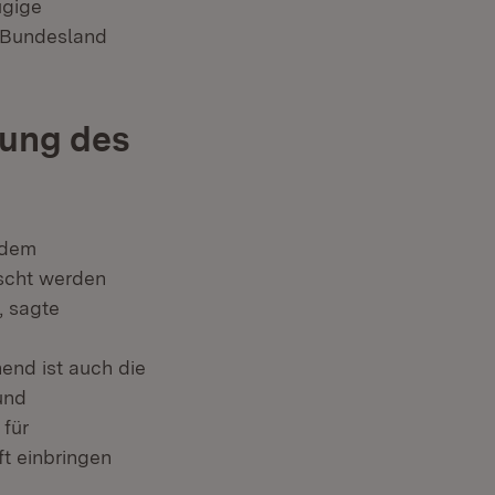
ügige
s Bundesland
kung des
 dem
rscht werden
, sagte
end ist auch die
und
 für
ft einbringen