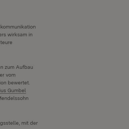
tskommunikation
ers wirksam in
teure
ten zum Aufbau
ner vom
on bewertet.
lius Gumbel
uem Fenster)
Mendelssohn
gsstelle, mit der