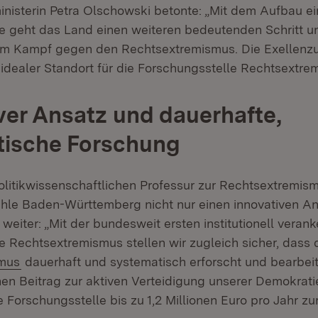
nisterin Petra Olschowski betonte: „Mit dem Aufbau ein
e geht das Land einen weiteren bedeutenden Schritt un
 im Kampf gegen den Rechtsextremismus. Die Exellenzu
 idealer Standort für die Forschungsstelle Rechtsextre
ver Ansatz und dauerhafte,
tische Forschung
politikwissenschaftlichen Professur zur Rechtsextremis
le Baden-Württemberg nicht nur einen innovativen An
eiter: „Mit der bundesweit ersten institutionell verank
e Rechtsextremismus stellen wir zugleich sicher, dass
(Öffnet in neuem Fenster)
mus
dauerhaft und systematisch erforscht und bearbeit
inen Beitrag zur aktiven Verteidigung unserer Demokrat
e Forschungsstelle bis zu 1,2 Millionen Euro pro Jahr z