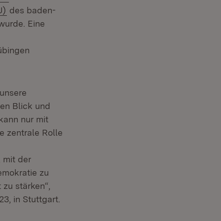
(Öffnet in neuem Fenster)
U)
des baden-
wurde. Eine
Tübingen
 unsere
hen Blick und
kann nur mit
 zentrale Rolle
 mit der
emokratie zu
zu stärken“,
, in Stuttgart.