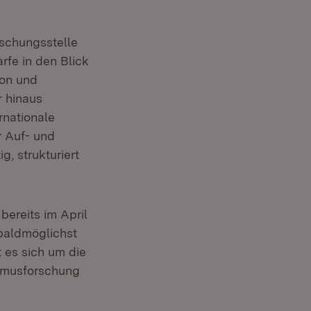
schungsstelle
fe in den Blick
ion und
 hinaus
rnationale
r Auf- und
, strukturiert
bereits im April
 baldmöglichst
 es sich um die
ismusforschung