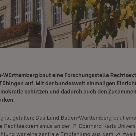
-Württemberg baut eine Forschungsstelle Rechtsex
 Tübingen auf. Mit der bundesweit einmaligen Einric
emokratie schützen und dadurch auch den Zusammen
ärken.
g ist gefallen: Das Land Baden-Württemberg baut ein
Extern:
le Rechtsextremismus an der
Eberhard Karls Univers
Exter
ichtung war eine zentrale Empfehlung aus dem
zwei