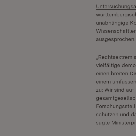
Untersuchungsa
württembergisc
unabhängige Ko
Wissenschaftler
ausgesprochen.
„Rechtsextremis
vielfältige dem
einen breiten D
einem umfassend
zu: Wir sind au
gesamtgesellsch
Forschungsstell
schützen und da
sagte Ministerp