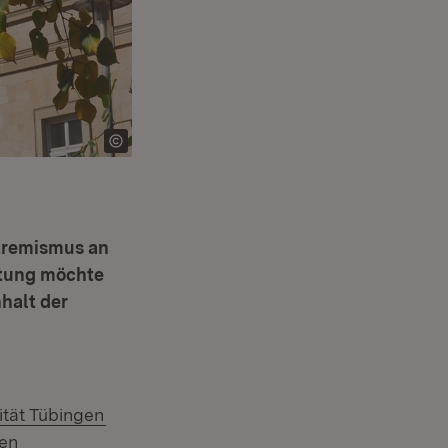
tremismus an
htung möchte
halt der
e
(Öffnet in neuem Fenster)
ität Tübingen
n:
ten