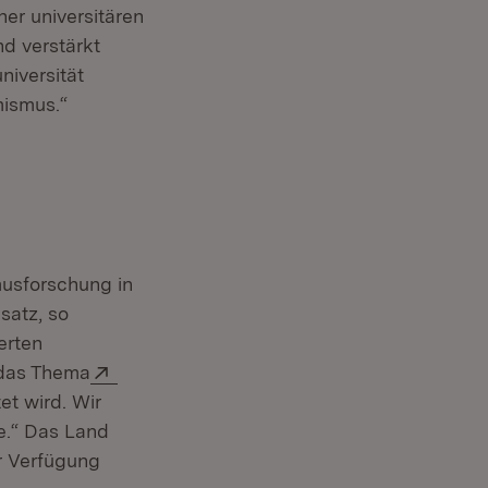
er universitären
d verstärkt
niversität
mismus.“
musforschung in
satz, so
erten
Extern:
 das Thema
et wird. Wir
ie.“ Das Land
ur Verfügung