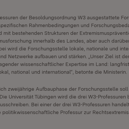
ofessuren der Besoldungsordnung W3 ausgestattete For
sspezifischen Rahmenbedingungen und Forschungsbedar
d mit bestehenden Strukturen der Extremismusprävent
usforschung innerhalb des Landes, aber auch darüber
ei wird die Forschungsstelle lokale, nationale und inte
nd Netzwerke aufbauen und stärken. „Unser Ziel ist de
ender wissenschaftlicher Expertise im Land: langfristig
kal, national und international“, betonte die Ministerin.
ich zweijährige Aufbauphase der Forschungsstelle soll 
Die Universität Tübingen wird die drei W3-Professuren
usschreiben. Bei einer der drei W3-Professuren handelt
e politikwissenschaftliche Professur zur Rechtsextrem