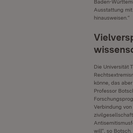
Baden-Württemb
Ausstattung mit
hinausweisen.“
Vielvers
wissens
Die Universität
Rechtsextremism
könne, das aber
Professor Botsc
Forschungsprogr
Verbindung von 
zivilgesellschaf
Antisemitismusfo
will“, so Botsch.