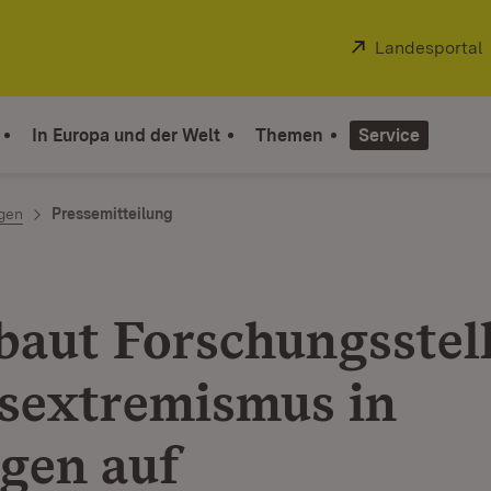
Extern:
Landesportal
In Europa und der Welt
Themen
Service
ngen
Pressemitteilung
baut Forschungsstel
sextremismus in
gen auf