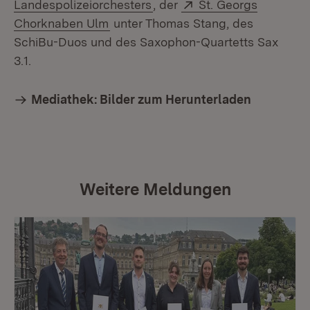
(Öffnet in neuem Fenster)
Extern:
Landespolizeiorchesters
, der
St. Georgs
(Öffnet in neuem Fenster)
Chorknaben Ulm
unter Thomas Stang, des
SchiBu-Duos und des Saxophon-Quartetts Sax
3.1.
Mediathek: Bilder zum Herunterladen
Weitere Meldungen