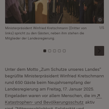
1/5
Ministerpräsident Winfried Kretschmann (Dritter von
Mi
links) spricht zu den Gästen, neben ihm stehen die
sp
Mitglieder der Landesregierung.
de
Zu Kachel: 0
Zu Kachel: 1
Zu Kachel: 2
Zu Kachel: 3
Zu Kachel: 4
Unter dem Motto „Zum Schutze unseres Landes“
begrüßte Ministerpräsident Winfried Kretschmann
rund 650 Gäste beim Neujahrsempfang der
Landesregierung am Freitag, 17. Januar 2025.
Ext
Eingeladen waren vor allem Menschen, die im
(Öffnet in n
Katastrophen- und Bevölkerungsschutz
aktiv
sind. "Mitmenschlichkeit, Solidarität und