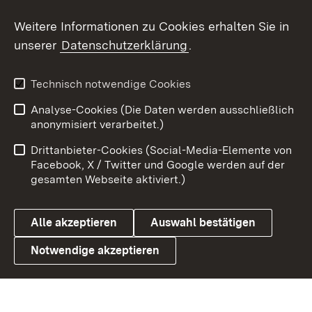
Social Wall
Weitere Informationen zu Cookies erhalten Sie in
unserer
Datenschutzerklärung
.
X / Twitter
Youtube
Technisch notwendige Cookies
Analyse-Cookies (Die Daten werden ausschließlich
Zum 
anonymisiert verarbeitet.)
Impressum
Kontakt
Drittanbieter-Cookies (Social-Media-Elemente von
Benutzungshinweise
Barrierefreiheit
Facebook, X / Twitter und Google werden auf der
gesamten Webseite aktiviert.)
Datenschutz
Cookies
Alle akzeptieren
Auswahl bestätigen
Notwendige akzeptieren
Link zum Landesportal