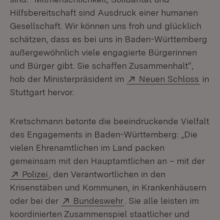
Hilfsbereitschaft sind Ausdruck einer humanen
Gesellschaft. Wir können uns froh und glücklich
schätzen, dass es bei uns in Baden-Württemberg
außergewöhnlich viele engagierte Bürgerinnen
und Bürger gibt. Sie schaffen Zusammenhalt“,
Extern:
(Öffn
hob der Ministerpräsident im
Neuen Schloss
in
Stuttgart hervor.
Kretschmann betonte die beeindruckende Vielfalt
des Engagements in Baden-Württemberg: „Die
vielen Ehrenamtlichen im Land packen
gemeinsam mit den Hauptamtlichen an – mit der
Extern:
(Öffnet in neuem Fenster)
Polizei
, den Verantwortlichen in den
Krisenstäben und Kommunen, in Krankenhäusern
Extern:
(Öffnet in neuem Fenste
oder bei der
Bundeswehr
. Sie alle leisten im
koordinierten Zusammenspiel staatlicher und