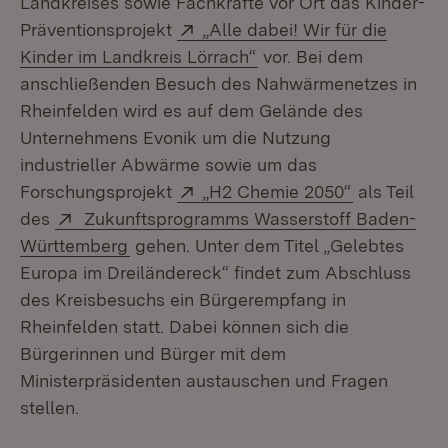
Landkreises sowie Fachkräfte vor Ort das Kinder-
Extern:
Präventionsprojekt
„Alle dabei! Wir für die
(Öffnet in neuem Fenst
Kinder im Landkreis Lörrach“
vor. Bei dem
anschließenden Besuch des Nahwärmenetzes in
Rheinfelden wird es auf dem Gelände des
Unternehmens Evonik um die Nutzung
industrieller Abwärme sowie um das
Extern:
(Öffnet in 
Forschungsprojekt
„H2 Chemie 2050“
als Teil
Extern:
des
Zukunftsprogramms Wasserstoff Baden-
(Öffnet in neuem Fenster)
Württemberg
gehen. Unter dem Titel „Gelebtes
Europa im Dreiländereck“ findet zum Abschluss
des Kreisbesuchs ein Bürgerempfang in
Rheinfelden statt. Dabei können sich die
Bürgerinnen und Bürger mit dem
Ministerpräsidenten austauschen und Fragen
stellen.