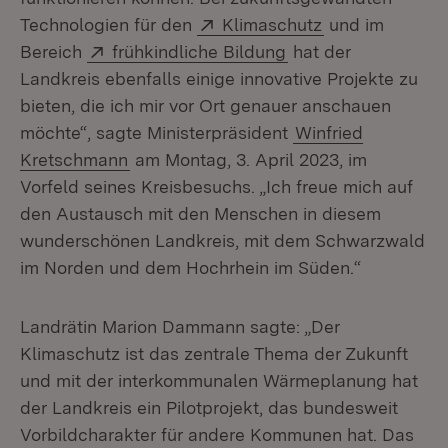
Extern:
(Öffnet in neu
Technologien für den
Klimaschutz
und im
Extern:
(Öffnet in neuem Fe
Bereich
frühkindliche Bildung
hat der
Landkreis ebenfalls einige innovative Projekte zu
bieten, die ich mir vor Ort genauer anschauen
möchte“, sagte Ministerpräsident
Winfried
Kretschmann
am Montag, 3. April 2023, im
Vorfeld seines Kreisbesuchs. „Ich freue mich auf
den Austausch mit den Menschen in diesem
wunderschönen Landkreis, mit dem Schwarzwald
im Norden und dem Hochrhein im Süden.“
Landrätin Marion Dammann sagte: „Der
Klimaschutz ist das zentrale Thema der Zukunft
und mit der interkommunalen Wärmeplanung hat
der Landkreis ein Pilotprojekt, das bundesweit
Vorbildcharakter für andere Kommunen hat. Das