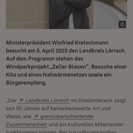
Ministerpräsident Winfried Kretschmann
besucht am 5. April 2023 den Landkreis Lörrach.
Auf dem Programm stehen das
Windparkprojekt „Zeller Blauen“, Besuche einer
Kita und eines Nahwärmenetzes sowie ein
Bürgerempfang.
Extern:
(Öffnet in neuem Fenster)
„Der
Landkreis Lörrach
im Dreiländereck zeigt
seit 50 Jahren auf bemerkenswerte Art und
Extern:
Weise, wie
grenzüberschreitende
(Öffnet in neuem Fenster)
Zusammenarbeit
und ein kulturelles Miteinander
funktionieren können. Bei zukunftsgewandten