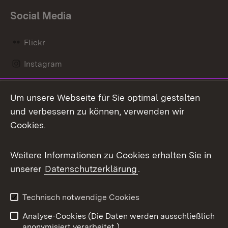
Social Media
Flickr
Instagram
LinkedIn
Um unsere Webseite für Sie optimal gestalten
Mastodon
und verbessern zu können, verwenden wir
Cookies.
Messenger
Social Wall
Weitere Informationen zu Cookies erhalten Sie in
unserer
Datenschutzerklärung
.
X / Twitter
Youtube
Technisch notwendige Cookies
Analyse-Cookies (Die Daten werden ausschließlich
Zum 
anonymisiert verarbeitet.)