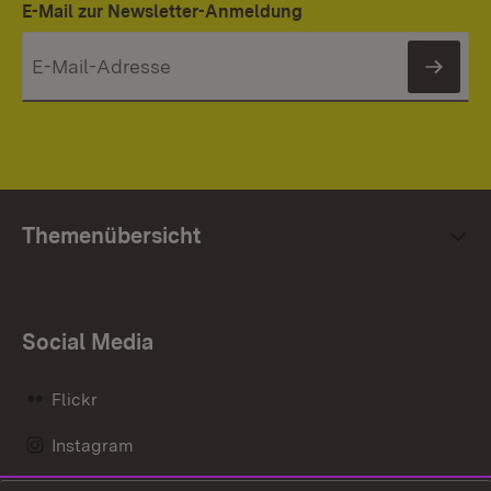
E-Mail zur Newsletter-Anmeldung
News
Themenübersicht
Social Media
Flickr
Instagram