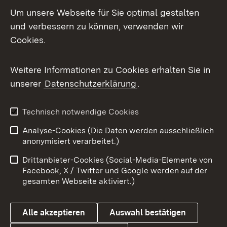
LinkedIn
Um unsere Webseite für Sie optimal gestalten
Mastodon
und verbessern zu können, verwenden wir
Cookies.
Messenger
Social Wall
Weitere Informationen zu Cookies erhalten Sie in
unserer
Datenschutzerklärung
.
X / Twitter
Youtube
Technisch notwendige Cookies
Analyse-Cookies (Die Daten werden ausschließlich
Zum 
anonymisiert verarbeitet.)
Impressum
Kontakt
Drittanbieter-Cookies (Social-Media-Elemente von
Benutzungshinweise
Barrierefreiheit
Facebook, X / Twitter und Google werden auf der
gesamten Webseite aktiviert.)
Datenschutz
Cookies
Alle akzeptieren
Auswahl bestätigen