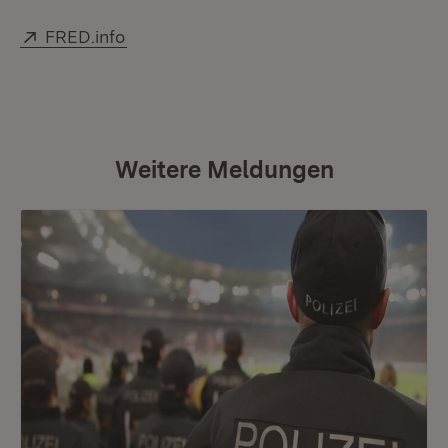
Extern:
(Öffnet in neuem Fenster)
FRED.info
Weitere Meldungen