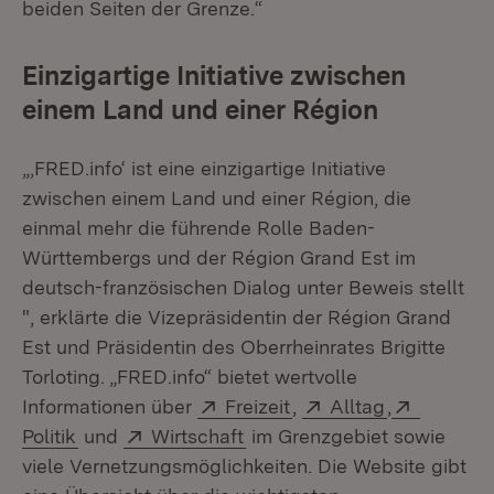
beiden Seiten der Grenze.“
Einzigartige Initiative zwischen
einem Land und einer Région
„,FRED.info‘ ist eine einzigartige Initiative
zwischen einem Land und einer Région, die
einmal mehr die führende Rolle Baden-
Württembergs und der Région Grand Est im
deutsch-französischen Dialog unter Beweis stellt
", erklärte die Vizepräsidentin der Région Grand
Est und Präsidentin des Oberrheinrates Brigitte
Torloting. „FRED.info“ bietet wertvolle
Extern:
(Öffnet in neuem Fenst
Extern:
(Öffnet in 
Extern:
Informationen über
Freizeit
,
Alltag
,
(Öffnet in neuem Fenster)
Extern:
(Öffnet in neuem Fenster)
Politik
und
Wirtschaft
im Grenzgebiet sowie
viele Vernetzungsmöglichkeiten. Die Website gibt