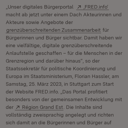
Extern:
(Öffnet 
„Unser digitales Bürgerportal
,FRED.info‘
macht ab jetzt unter einem Dach Akteurinnen und
Akteure sowie Angebote der
grenzüberschreitenden Zusammenarbeit
für
Bürgerinnen und Bürger sichtbar. Damit haben wir
eine vielfältige, digitale grenzüberschreitende
Anlaufstelle geschaffen – für die Menschen in der
Grenzregion und darüber hinaus“, so der
Staatssekretär für politische Koordinierung und
Europa im Staatsministerium, Florian Hassler, am
Samstag, 25. März 2023, in Stuttgart zum Start
der Website FRED.info. „Das Portal profitiert
besonders von der gemeinsamen Entwicklung mit
Extern:
(Öffnet in neuem Fenster)
der
Région Grand Est
. Die Inhalte sind
vollständig zweisprachig angelegt und richten
sich damit an die Bürgerinnen und Bürger auf