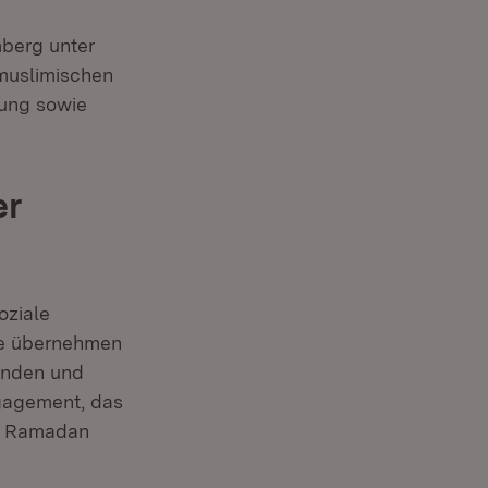
mberg unter
 muslimischen
rung sowie
er
oziale
me übernehmen
inden und
ngagement, das
es Ramadan