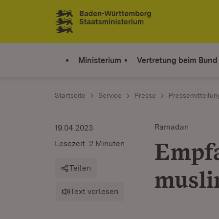
Zum Inhalt springen
Link zur Startseite
Ministerium
Vertretung beim Bund
Startseite
Service
Presse
Pressemitteilu
Ramadan
19.04.2023
Empfa
Lesezeit: 2 Minuten
Teilen
musli
Text vorlesen