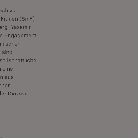
äch von
r Frauen (SmF)
(Öffnet in neuem Fenster)
erg
, Yasemin
che Engagement
imischen
 sind
sellschaftliche
n eine
en aus
cher
er Diözese