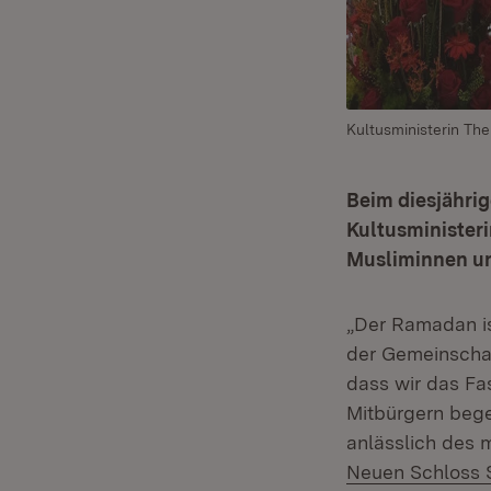
Kultusministerin Th
Beim diesjähri
Kultusminister
Musliminnen un
„Der Ramadan ist
der Gemeinschaf
dass wir das F
Mitbürgern bege
anlässlich des 
Neuen Schloss S