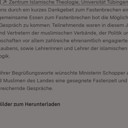
Extern:
(
Zentrum Islamische Theologie, Universität Tübinge
ens durch ein kurzes Dankgebet zum Fastenbrechen ei
gemeinsame Essen zum Fastenbrechen bot die Möglichk
s Gespräch zu kommen. Teilnehmende waren in diesem 
und Vertretern der muslimischen Verbände, der Politik 
schaften vor allem zahlreiche ehrenamtlich engagiert
aubens, sowie Lehrerinnen und Lehrer der islamischen
ogik.
hrer Begrüßungsworte wünschte Ministerin Schopper a
d Muslimen des Landes eine gesegnete Fastenzeit und
eichernde Gespräche.
Bilder zum Herunterladen