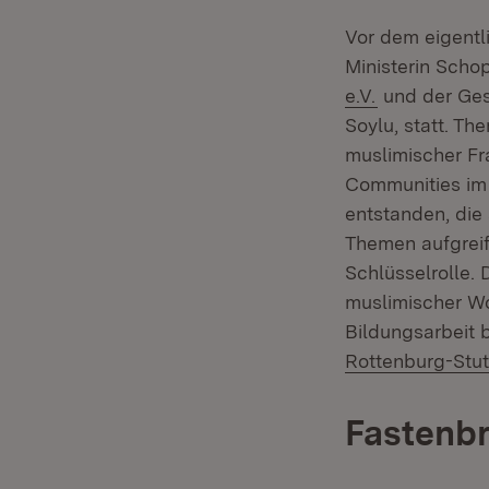
Vor dem eigentl
Ministerin Scho
(Öffnet in n
e.V.
und der Ges
Soylu, statt. T
muslimischer Fr
Communities im 
entstanden, die 
Themen aufgreif
Schlüsselrolle.
muslimischer Wo
Bildungsarbeit 
Rottenburg-Stut
Fastenbr