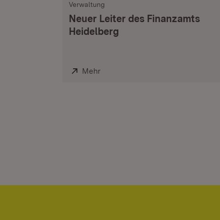
Verwaltung
Neuer Leiter des Finanzamts
Heidelberg
Extern:
Mehr
(Öffnet in neuem Fenster)