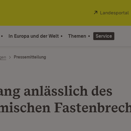
Extern:
Landesportal
In Europa und der Welt
Themen
Service
ngen
Pressemitteilung
ng anlässlich des
mischen Fastenbrec