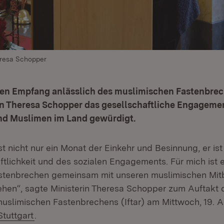
eresa Schopper
gen Empfang anlässlich des muslimischen Fastenbrec
in Theresa Schopper das gesellschaftliche Engageme
d Muslimen im Land gewürdigt.
 nicht nur ein Monat der Einkehr und Besinnung, er ist
tlichkeit und des sozialen Engagements. Für mich ist e
astenbrechen gemeinsam mit unseren muslimischen Mit
hen“, sagte Ministerin Theresa Schopper zum Auftakt
muslimischen Fastenbrechens (Iftar) am Mittwoch, 19. Ap
(Öffnet in neuem Fenster)
tuttgart
.