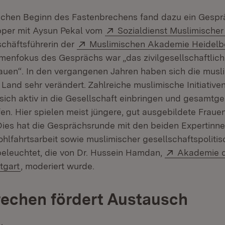
ichen Beginn des Fastenbrechens fand dazu ein Gespr
Extern:
pper mit Aysun Pekal vom
Sozialdienst Muslimische
euem Fenster)
Extern:
chäftsführerin der
Muslimischen Akademie Heidelb
hemenfokus des Gesprächs war „das zivilgesellschaftli
auen“. In den vergangenen Jahren haben sich die musl
Land sehr verändert. Zahlreiche muslimische Initiativen
sich aktiv in die Gesellschaft einbringen und gesamtge
en. Hier spielen meist jüngere, gut ausgebildete Fraue
 Dies hat die Gesprächsrunde mit den beiden Expertinn
hlfahrtsarbeit sowie muslimischer gesellschaftspolitis
Extern:
beleuchtet, die von Dr. Hussein Hamdan,
Akademie d
(Öffnet in neuem Fenster)
tgart
, moderiert wurde.
echen fördert Austausch