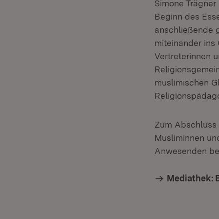
Simone Trägner 
Beginn des Ess
anschließende 
miteinander in
Vertreterinnen 
Religionsgemein
muslimischen Gl
Religionspädag
Zum Abschluss i
Musliminnen un
Anwesenden ber
Mediathek: 