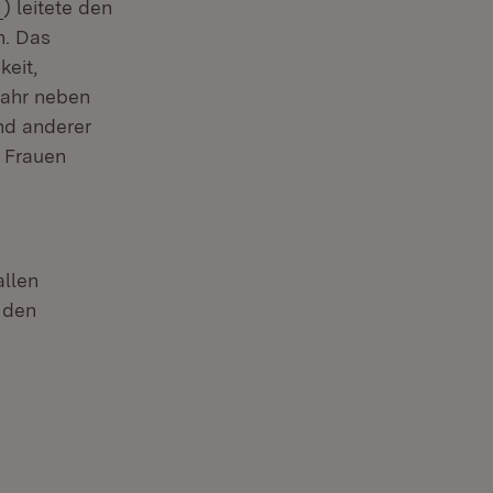
(Öffnet in neuem Fenster)
n
) leitete den
n. Das
eit,
Jahr neben
und anderer
e Frauen
llen
 den