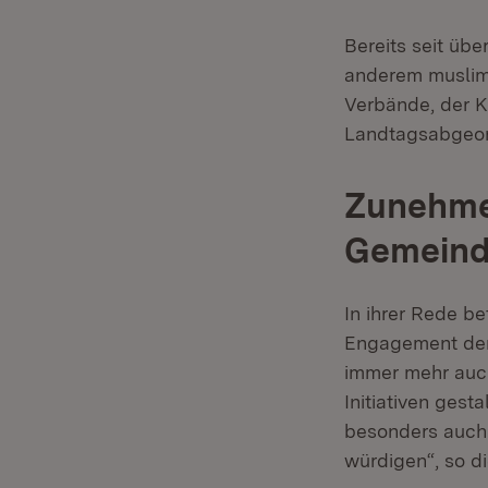
Bereits seit üb
anderem muslimi
Verbände, der K
Landtagsabgeor
Zunehme
Gemeind
In ihrer Rede b
Engagement der
immer mehr auch
Initiativen ges
besonders auch
würdigen“, so di