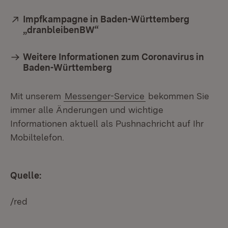
Extern:
Impfkampagne in Baden-Württemberg
„dranbleibenBW“
(Öffnet in neuem Fenster)
Weitere Informationen zum Coronavirus in
Baden-Württemberg
Mit unserem
Messenger-Service
bekommen Sie
immer alle Änderungen und wichtige
Informationen aktuell als Pushnachricht auf Ihr
Mobiltelefon.
Quelle:
/red