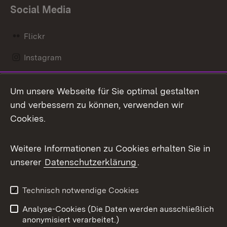
Social Media
Flickr
Instagram
LinkedIn
Um unsere Webseite für Sie optimal gestalten
Mastodon
und verbessern zu können, verwenden wir
Cookies.
Messenger
Social Wall
Weitere Informationen zu Cookies erhalten Sie in
unserer
Datenschutzerklärung
.
X / Twitter
Youtube
Technisch notwendige Cookies
Analyse-Cookies (Die Daten werden ausschließlich
Zum 
anonymisiert verarbeitet.)