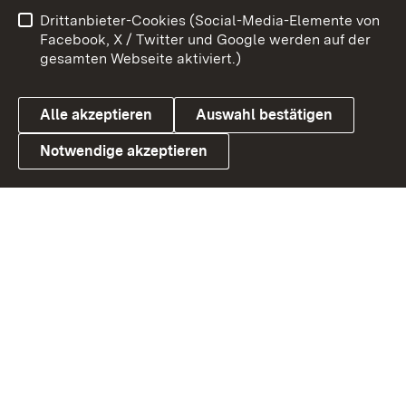
Impressum
Kontakt
Drittanbieter-Cookies (Social-Media-Elemente von
Benutzungshinweise
Barrierefreiheit
Facebook, X / Twitter und Google werden auf der
gesamten Webseite aktiviert.)
Datenschutz
Cookies
Alle akzeptieren
Auswahl bestätigen
Notwendige akzeptieren
Link zum Landesportal