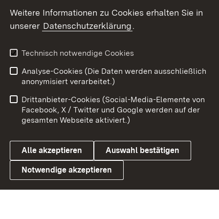
Social Wall
Weitere Informationen zu Cookies erhalten Sie in
unserer
Datenschutzerklärung
.
X / Twitter
Youtube
Technisch notwendige Cookies
Analyse-Cookies (Die Daten werden ausschließlich
Zum 
anonymisiert verarbeitet.)
Impressum
Kontakt
Drittanbieter-Cookies (Social-Media-Elemente von
Benutzungshinweise
Barrierefreiheit
Facebook, X / Twitter und Google werden auf der
gesamten Webseite aktiviert.)
Datenschutz
Cookies
Alle akzeptieren
Auswahl bestätigen
Notwendige akzeptieren
Link zum Landesportal