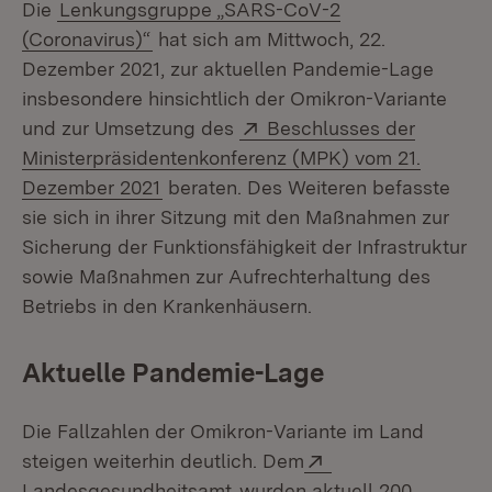
Die
Lenkungsgruppe „SARS-CoV-2
(Coronavirus)“
hat sich am Mittwoch, 22.
Dezember 2021, zur aktuellen Pandemie-Lage
insbesondere hinsichtlich der Omikron-Variante
Extern:
und zur Umsetzung des
Beschlusses der
Ministerpräsidentenkonferenz (MPK) vom 21.
(Öffnet in neuem Fenster)
Dezember 2021
beraten. Des Weiteren befasste
sie sich in ihrer Sitzung mit den Maßnahmen zur
Sicherung der Funktionsfähigkeit der Infrastruktur
sowie Maßnahmen zur Aufrechterhaltung des
Betriebs in den Krankenhäusern.
Aktuelle Pandemie-Lage
Die Fallzahlen der Omikron-Variante im Land
Extern:
steigen weiterhin deutlich. Dem
(Öffnet in neuem Fenster)
Landesgesundheitsamt
wurden aktuell 200