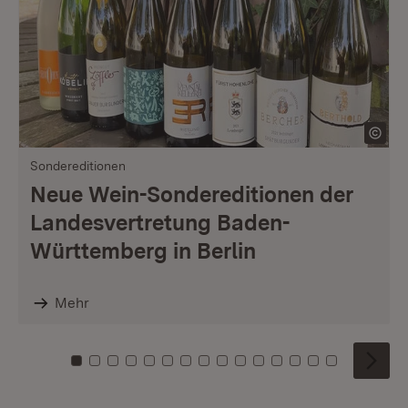
Sondereditionen
Neue Wein-Sondereditionen der
Landesvertretung Baden-
Württemberg in Berlin
Mehr
Zu Kachel: 0
Zu Kachel: 1
Zu Kachel: 2
Zu Kachel: 3
Zu Kachel: 4
Zu Kachel: 5
Zu Kachel: 6
Zu Kachel: 7
Zu Kachel: 8
Zu Kachel: 9
Zu Kachel: 10
Zu Kachel: 11
Zu Kachel: 12
Zu Kachel: 1
Zu Kachel