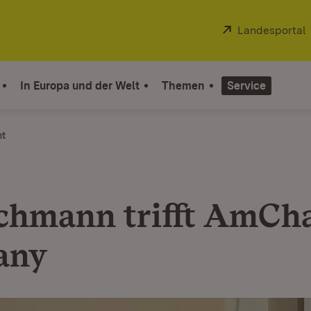
Extern:
Landesportal
In Europa und der Welt
Themen
Service
ht
chmann trifft AmC
any