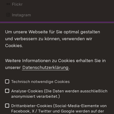
Flickr
Instagram
LinkedIn
Um unsere Webseite für Sie optimal gestalten
Mastodon
und verbessern zu können, verwenden wir
Cookies.
Messenger
Social Wall
Weitere Informationen zu Cookies erhalten Sie in
unserer
Datenschutzerklärung
.
X / Twitter
Youtube
Technisch notwendige Cookies
Analyse-Cookies (Die Daten werden ausschließlich
Zum 
anonymisiert verarbeitet.)
Impressum
Kontakt
Drittanbieter-Cookies (Social-Media-Elemente von
Benutzungshinweise
Barrierefreiheit
Facebook, X / Twitter und Google werden auf der