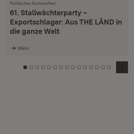
Politisches Sommerfest
61. Stallwächterparty –
Exportschlager: Aus THE LÄND in
die ganze Welt
Mehr
Zu Kachel: 0
Zu Kachel: 1
Zu Kachel: 2
Zu Kachel: 3
Zu Kachel: 4
Zu Kachel: 5
Zu Kachel: 6
Zu Kachel: 7
Zu Kachel: 8
Zu Kachel: 9
Zu Kachel: 10
Zu Kachel: 11
Zu Kachel: 12
Zu Kachel: 1
Zu Kachel